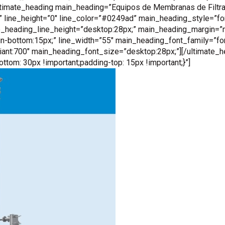
ltimate_heading main_heading=”Equipos de Membranas de Filtra
” line_height=”0″ line_color=”#0249ad” main_heading_style=”fo
_heading_line_height=”desktop:28px;” main_heading_margin=”m
n-bottom:15px;” line_width=”55″ main_heading_font_family=”fo
ant:700″ main_heading_font_size=”desktop:28px;”][/ultimate_h
m: 30px !important;padding-top: 15px !important;}”]