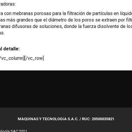
adoras:
era con mebranas porosas para la filtración de partículas en líq
as más grandes que el diámetro de los poros se extraen por filt
anas difusoras de soluciones, donde la fuerza disolvente de 
as.
 detalle:
[/vc_column][/vc_row]
MAQUINAS Y TECNOLOGíA S.A.C. / RUC: 20500035821
ología SAC 2021