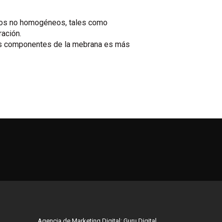
uidos no homogéneos, tales como
ración.
los componentes de la mebrana es más
Agencia de Marketing Digital:
Guru Digital