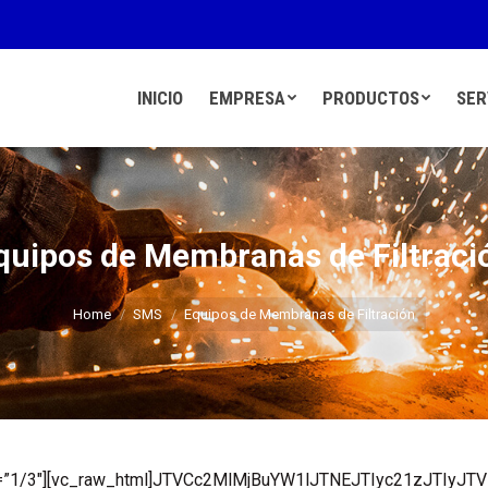
INICIO
EMPRESA
PRODUCTOS
SER
quipos de Membranas de Filtraci
You are here:
Home
SMS
Equipos de Membranas de Filtración
th=”1/3″][vc_raw_html]JTVCc2MlMjBuYW1lJTNEJTIyc21zJTIyJTV