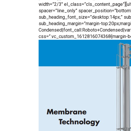
width=”2/3″ el_class=”cls_content_page”][u
spacer=”line_only” spacer_position=”bottom
sub_heading_font_size=”desktop:14px;” sub
sub_heading_margin=”margin-top:20px;margi
Condensed|font_call:Roboto+Condensed|vari
css=”.vc_custom_1612816074368{margin-botto