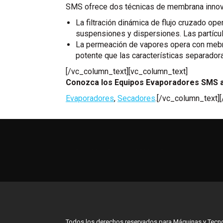
SMS ofrece dos técnicas de membrana innov
La filtración dinámica de flujo cruzado op
suspensiones y dispersiones. Las partícul
La permeación de vapores opera con mebr
potente que las características separador
[/vc_column_text][vc_column_text]
Conozca los Equipos Evaporadores SMS al
Evaporadores
,
Secadores
.[/vc_column_text]
บาคาร่าออนไลน์
แทงบอลออนไลน์
Todos los derechos reservados para Máquinas y Tecn