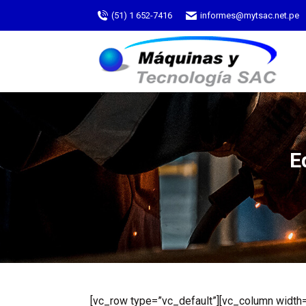
(51) 1 652-7416
informes@mytsac.net.pe
E
[vc_row type=”vc_default”][vc_column wid