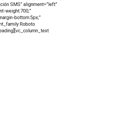
ción SMS” alignment=”left”
nt-weight:700;”
argin-bottom:5px;”
nt_family:Roboto
eading][vc_column_text