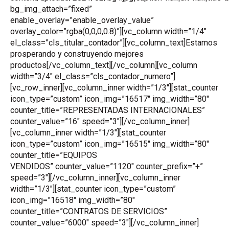
bg_img_attach=”fixed”
enable_overlay=”enable_overlay_value”
overlay_color=”rgba(0,0,0,0.8)”][vc_column width=”1/4″
el_class=”cls_titular_contador”][vc_column_text]Estamos
prosperando y construyendo mejores
productos[/vc_column_text][/vc_column][vc_column
width=”3/4″ el_class=”cls_contador_numero”]
[vc_row_inner][vc_column_inner width=”1/3″][stat_counter
icon_type=”custom” icon_img=”16517″ img_width=”80″
counter_title=”REPRESENTADAS INTERNACIONALES”
counter_value=”16″ speed=”3″][/vc_column_inner]
[vc_column_inner width=”1/3″][stat_counter
icon_type=”custom” icon_img=”16515″ img_width=”80″
counter_title=”EQUIPOS
VENDIDOS” counter_value=”1120″ counter_prefix=”+”
speed=”3″][/vc_column_inner][vc_column_inner
width=”1/3″][stat_counter icon_type=”custom”
icon_img=”16518″ img_width=”80″
counter_title=”CONTRATOS DE SERVICIOS”
counter_value=”6000″ speed=”3″][/vc_column_inner]