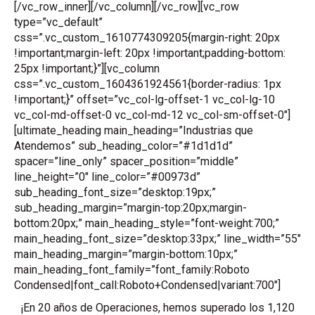
[/vc_row_inner][/vc_column][/vc_row][vc_row
type=”vc_default”
css=”.vc_custom_1610774309205{margin-right: 20px
!important;margin-left: 20px !important;padding-bottom:
25px !important;}”][vc_column
css=”.vc_custom_1604361924561{border-radius: 1px
!important;}” offset=”vc_col-lg-offset-1 vc_col-lg-10
vc_col-md-offset-0 vc_col-md-12 vc_col-sm-offset-0″]
[ultimate_heading main_heading=”Industrias que
Atendemos” sub_heading_color=”#1d1d1d”
spacer=”line_only” spacer_position=”middle”
line_height=”0″ line_color=”#00973d”
sub_heading_font_size=”desktop:19px;”
sub_heading_margin=”margin-top:20px;margin-
bottom:20px;” main_heading_style=”font-weight:700;”
main_heading_font_size=”desktop:33px;” line_width=”55″
main_heading_margin=”margin-bottom:10px;”
main_heading_font_family=”font_family:Roboto
Condensed|font_call:Roboto+Condensed|variant:700″]
¡En 20 años de Operaciones, hemos superado los 1,120