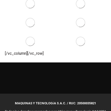
[/vc_column][/vc_row]
1хбет
valor bet casino
valorbet casino
Chupakabra
escorte bordeaux
мелбет зеркало рабочее
wildsino greece
herospin casino Greece
Nine casino bonus
valor bet India
valorbet
Casino Spinrise
hero spin casino
Spin Rise casino
CrownGreen Canada
บาคาร่าออนไลน์
แทงบอลออนไลน์
MAQUINAS Y TECNOLOGíA S.A.C. / RUC: 20500035821