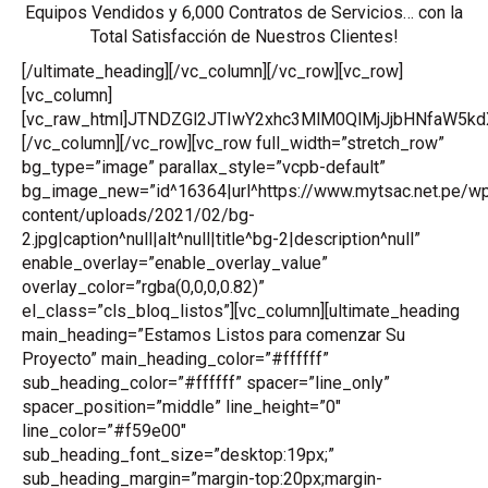
Equipos Vendidos y 6,000 Contratos de Servicios… con la
Total Satisfacción de Nuestros Clientes!
[/ultimate_heading][/vc_column][/vc_row][vc_row]
[vc_column]
[vc_raw_html]JTNDZGl2JTIwY2xhc3MlM0QlMjJjbHNfa
[/vc_column][/vc_row][vc_row full_width=”stretch_row”
bg_type=”image” parallax_style=”vcpb-default”
bg_image_new=”id^16364|url^https://www.mytsac.net.pe/w
content/uploads/2021/02/bg-
2.jpg|caption^null|alt^null|title^bg-2|description^null”
enable_overlay=”enable_overlay_value”
overlay_color=”rgba(0,0,0,0.82)”
el_class=”cls_bloq_listos”][vc_column][ultimate_heading
main_heading=”Estamos Listos para comenzar Su
Proyecto” main_heading_color=”#ffffff”
sub_heading_color=”#ffffff” spacer=”line_only”
spacer_position=”middle” line_height=”0″
line_color=”#f59e00″
sub_heading_font_size=”desktop:19px;”
sub_heading_margin=”margin-top:20px;margin-