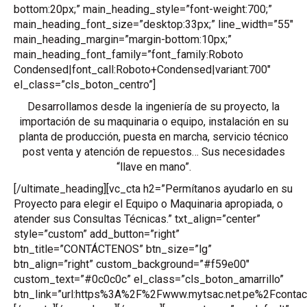
bottom:20px;” main_heading_style=”font-weight:700;”
main_heading_font_size=”desktop:33px;” line_width=”55″
main_heading_margin=”margin-bottom:10px;”
main_heading_font_family=”font_family:Roboto
Condensed|font_call:Roboto+Condensed|variant:700″
el_class=”cls_boton_centro”]
Desarrollamos desde la ingeniería de su proyecto, la
importación de su maquinaria o equipo, instalación en su
planta de producción, puesta en marcha, servicio técnico
post venta y atención de repuestos… Sus necesidades
“llave en mano”.
[/ultimate_heading][vc_cta h2=”Permítanos ayudarlo en su
Proyecto para elegir el Equipo o Maquinaria apropiada, o
atender sus Consultas Técnicas.” txt_align=”center”
style=”custom” add_button=”right”
btn_title=”CONTÁCTENOS” btn_size=”lg”
btn_align=”right” custom_background=”#f59e00″
custom_text=”#0c0c0c” el_class=”cls_boton_amarrillo”
btn_link=”url:https%3A%2F%2Fwww.mytsac.net.pe%2Fcontac