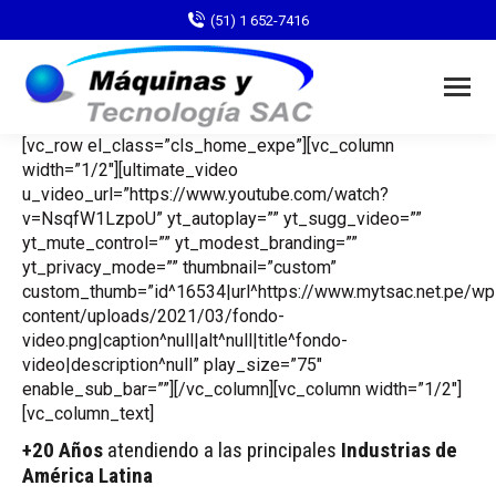
(51) 1 652-7416
[vc_row el_class=”cls_home_expe”][vc_column
width=”1/2″][ultimate_video
u_video_url=”https://www.youtube.com/watch?
v=NsqfW1LzpoU” yt_autoplay=”” yt_sugg_video=””
yt_mute_control=”” yt_modest_branding=””
yt_privacy_mode=”” thumbnail=”custom”
custom_thumb=”id^16534|url^https://www.mytsac.net.pe/wp
content/uploads/2021/03/fondo-
video.png|caption^null|alt^null|title^fondo-
video|description^null” play_size=”75″
enable_sub_bar=””][/vc_column][vc_column width=”1/2″]
[vc_column_text]
+20 Años
atendiendo a las principales
Industrias de
América Latina