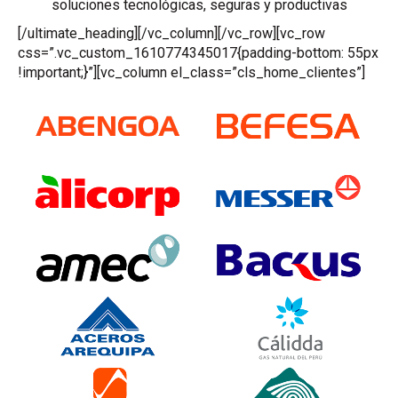
soluciones tecnológicas, seguras y productivas
[/ultimate_heading][/vc_column][/vc_row][vc_row
css=”.vc_custom_1610774345017{padding-bottom: 55px
!important;}”][vc_column el_class=”cls_home_clientes”]