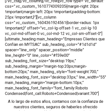
[/vc_cta][/vc_column][/vc_row][vc_row type=”vc_default”
css=”.vc_custom_1610774309205{margin-right: 20px
!important;margin-left: 20px !important;padding-bottom:
25px !important;}”][vc_column
css=”.vc_custom_1604361924561{border-radius: 1px
!important;}” offset=”vc_col-lg-offset-1 vc_col-lg-10
vc_col-md-offset-0 vc_col-md-12 vc_col-sm-offset-0″]
[ultimate_heading main_heading=”Empresas Clientes que
Confían en MYTSAC” sub_heading_color=”#1d1d1d”
spacer=”line_only” spacer_position=”middle”
line_height=”0″ line_color=”#f59e00″
sub_heading_font_size=”desktop:19px;”
sub_heading_margin=”margin-top:20px;margin-
bottom:20px;” main_heading_style=”font-weight:700;”
main_heading_font_size=”desktop:33px;” line_width=”55″
main_heading_margin=”margin-bottom:10px;”
main_heading_font_family=”font_family:Roboto
Condensed|font_call:Roboto+Condensed|variant:700″]
A lo largo de estos años, contamos con la confianza de
nuestros clientes, seguros de haberles ofrecido