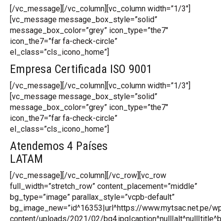
[/vc_message][/vc_column][vc_column width=”1/3″]
[vc_message message_box_style=”solid”
message_box_color=”grey” icon_type=”the7″
icon_the7=”far fa-check-circle”
el_class=”cls_icono_home”]
Empresa Certificada ISO 9001
[/vc_message][/vc_column][vc_column width=”1/3″]
[vc_message message_box_style=”solid”
message_box_color=”grey” icon_type=”the7″
icon_the7=”far fa-check-circle”
el_class=”cls_icono_home”]
Atendemos 4 Países
LATAM
[/vc_message][/vc_column][/vc_row][vc_row
full_width=”stretch_row” content_placement=”middle”
bg_type=”image” parallax_style=”vcpb-default”
bg_image_new=”id^16353|url^https://www.mytsac.net.pe/w
content/uploads/2021/02/bg4.jpg|caption^null|alt^null|title^b