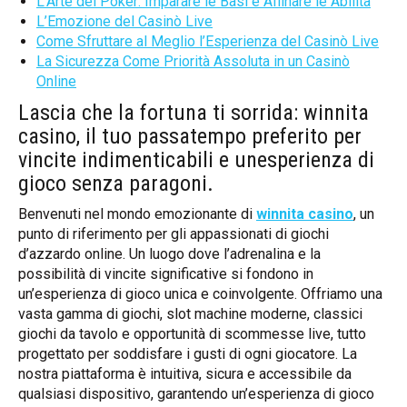
L’Arte del Poker: Imparare le Basi e Affinare le Abilità
L’Emozione del Casinò Live
Come Sfruttare al Meglio l’Esperienza del Casinò Live
La Sicurezza Come Priorità Assoluta in un Casinò
Online
Lascia che la fortuna ti sorrida: winnita
casino, il tuo passatempo preferito per
vincite indimenticabili e unesperienza di
gioco senza paragoni.
Benvenuti nel mondo emozionante di
winnita casino
, un
punto di riferimento per gli appassionati di giochi
d’azzardo online. Un luogo dove l’adrenalina e la
possibilità di vincite significative si fondono in
un’esperienza di gioco unica e coinvolgente. Offriamo una
vasta gamma di giochi, slot machine moderne, classici
giochi da tavolo e opportunità di scommesse live, tutto
progettato per soddisfare i gusti di ogni giocatore. La
nostra piattaforma è intuitiva, sicura e accessibile da
qualsiasi dispositivo, garantendo un’esperienza di gioco