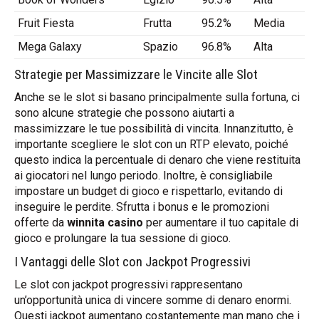
Fruit Fiesta
Frutta
95.2%
Media
Mega Galaxy
Spazio
96.8%
Alta
Strategie per Massimizzare le Vincite alle Slot
Anche se le slot si basano principalmente sulla fortuna, ci
sono alcune strategie che possono aiutarti a
massimizzare le tue possibilità di vincita. Innanzitutto, è
importante scegliere le slot con un RTP elevato, poiché
questo indica la percentuale di denaro che viene restituita
ai giocatori nel lungo periodo. Inoltre, è consigliabile
impostare un budget di gioco e rispettarlo, evitando di
inseguire le perdite. Sfrutta i bonus e le promozioni
offerte da
winnita casino
per aumentare il tuo capitale di
gioco e prolungare la tua sessione di gioco.
I Vantaggi delle Slot con Jackpot Progressivi
Le slot con jackpot progressivi rappresentano
un’opportunità unica di vincere somme di denaro enormi.
Questi jackpot aumentano costantemente man mano che i