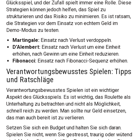
Glücksspiel, und der Zufall spielt immer eine Rolle. Diese
Strategien können jedoch helfen, das Spiel zu
strukturieren und das Risiko zu minimieren. Es ist ratsam,
die Strategien vor dem Einsatz von echtem Geld im
Demo-Modus zu testen.
Martingale:
Einsatz nach Verlust verdoppeln.
D’Alembert:
Einsatz nach Verlust um eine Einheit
erhöhen, nach Gewinn um eine Einheit reduzieren.
Fibonacci:
Einsatz nach Fibonacci-Sequenz erhöhen.
Verantwortungsbewusstes Spielen: Tipps
und Ratschläge
Verantwortungsbewusstes Spielen ist ein wichtiger
Aspekt des Glücksspiels. Es ist wichtig, das Roulette als
Unterhaltung zu betrachten und nicht als Möglichkeit,
schnell reich zu werden. Man sollte nur Geld einsetzen,
das man auch bereit ist zu verlieren.
Setzen Sie sich ein Budget und halten Sie sich daran.
Spielen Sie nicht, wenn Sie gestresst, traurig oder wütend