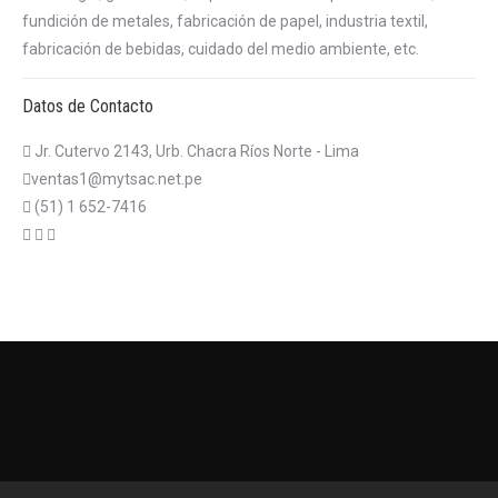
fundición de metales, fabricación de papel, industria textil,
fabricación de bebidas, cuidado del medio ambiente, etc.
Datos de Contacto
Jr. Cutervo 2143, Urb. Chacra Ríos Norte - Lima
ventas1@mytsac.net.pe
(51) 1 652-7416
บาคาร่าออนไลน์
แทงบอลออนไลน์