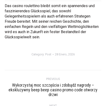
Das casino roulettino bleibt somit ein spannendes und
faszinierendes Glücksspiel, das sowohl
Gelegenheitsspielern als auch erfahrenen Strategen
Freude bereitet. Mit seiner reichen Geschichte, den
einfachen Regeln und den vielfältigen Wettmöglichkeiten
wird es auch in Zukunft ein fester Bestandteil der
Glücksspielwelt sein.
Category:
Post
28 Enero, 2026
Post
navigation
PREVIOUS
Wykorzystaj moc szczęścia i zdobądź nagrody –
Previous
ekskluzywny beep beep casino promo code otworzy
post:
drzwi
NEXT