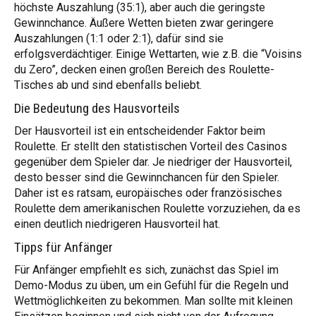
höchste Auszahlung (35:1), aber auch die geringste
Gewinnchance. Äußere Wetten bieten zwar geringere
Auszahlungen (1:1 oder 2:1), dafür sind sie
erfolgsverdächtiger. Einige Wettarten, wie z.B. die “Voisins
du Zero”, decken einen großen Bereich des Roulette-
Tisches ab und sind ebenfalls beliebt.
Die Bedeutung des Hausvorteils
Der Hausvorteil ist ein entscheidender Faktor beim
Roulette. Er stellt den statistischen Vorteil des Casinos
gegenüber dem Spieler dar. Je niedriger der Hausvorteil,
desto besser sind die Gewinnchancen für den Spieler.
Daher ist es ratsam, europäisches oder französisches
Roulette dem amerikanischen Roulette vorzuziehen, da es
einen deutlich niedrigeren Hausvorteil hat.
Tipps für Anfänger
Für Anfänger empfiehlt es sich, zunächst das Spiel im
Demo-Modus zu üben, um ein Gefühl für die Regeln und
Wettmöglichkeiten zu bekommen. Man sollte mit kleinen