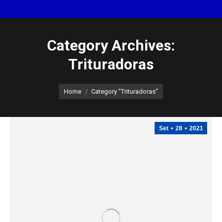
Category Archives:
Trituradoras
You are here:
Home
Category "Trituradoras"
Set
28
2021