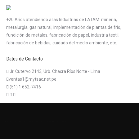
+20 Años atendiendo a las Industrias de LATAM: minería,
metalurgia, gas natural, implementación de plantas de frío,
fundición de metales, fabricación de papel, industria textil,
fabricación de bebidas, cuidado del medio ambiente, etc.
Datos de Contacto
Jr. Cutervo 2143, Urb. Chacra Ríos Norte - Lima
ventas1@mytsac.net.pe
(51) 1 652-7416
บาคาร่าออนไลน์
แทงบอลออนไลน์