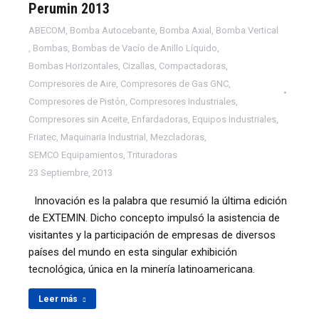
Perumin 2013
ABECOM
,
Bomba Autocebante
,
Bomba Axial
,
Bomba Vertical
,
Bombas
,
Bombas de Vacío de Anillo Líquido
,
Bombas Horizontales
,
Cizallas
,
Compactadoras
,
Compresores de Aire
,
Compresores de Gas GNC
,
Compresores de Pistón
,
Compresores Industriales
,
Compresores sin Aceite
,
Enfardadoras
,
Equipos Industriales
,
Friatec
,
Maquinaria Industrial
,
Mezcladoras
,
SEMCO Equipamientos
,
Trituradoras
23 Septiembre, 2013
Innovación es la palabra que resumió la última edición
de EXTEMIN. Dicho concepto impulsó la asistencia de
visitantes y la participación de empresas de diversos
países del mundo en esta singular exhibición
tecnológica, única en la minería latinoamericana.
Leer más