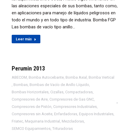
las aleaciones especiales de sus bombas, tanto como,
en aplicaciones para manejo de líquidos peligrosos en
todo el mundo y en todo tipo de industria. Bomba FGP
Las bombas de vacío tipo anillo…
Leer más
Perumin 2013
ABECOM
,
Bomba Autocebante
,
Bomba Axial
,
Bomba Vertical
,
Bombas
,
Bombas de Vacío de Anillo Líquido
,
Bombas Horizontales
,
Cizallas
,
Compactadoras
,
Compresores de Aire
,
Compresores de Gas GNC
,
Compresores de Pistón
,
Compresores Industriales
,
Compresores sin Aceite
,
Enfardadoras
,
Equipos Industriales
,
Friatec
,
Maquinaria Industrial
,
Mezcladoras
,
SEMCO Equipamientos
,
Trituradoras