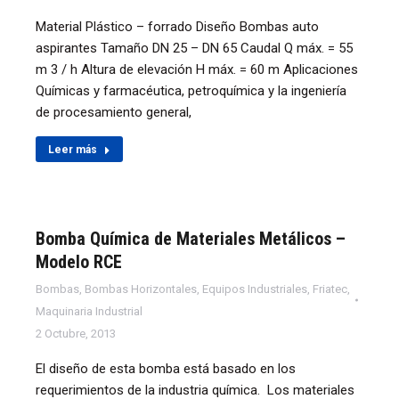
Material Plástico – forrado Diseño Bombas auto
aspirantes Tamaño DN 25 – DN 65 Caudal Q máx. = 55
m 3 / h Altura de elevación H máx. = 60 m Aplicaciones
Químicas y farmacéutica, petroquímica y la ingeniería
de procesamiento general,
Leer más
Bomba Química de Materiales Metálicos –
Modelo RCE
Bombas
,
Bombas Horizontales
,
Equipos Industriales
,
Friatec
,
Maquinaria Industrial
2 Octubre, 2013
El diseño de esta bomba está basado en los
requerimientos de la industria química. Los materiales