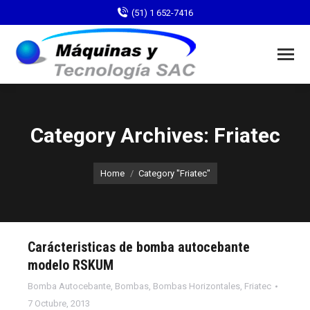
(51) 1 652-7416
Category Archives: Friatec
You are here:
Home
Category "Friatec"
Carácteristicas de bomba autocebante
modelo RSKUM
Bomba Autocebante
,
Bombas
,
Bombas Horizontales
,
Friatec
7 Octubre, 2013