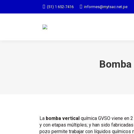
(51) 1 652-7416
informes@mytsac.net.pe
Bomba V
La
bomba vertical
química GVSO viene en 2
y con etapas múltiples; y han sido fabricadas
pozo permite trabajar con líquidos químicos 