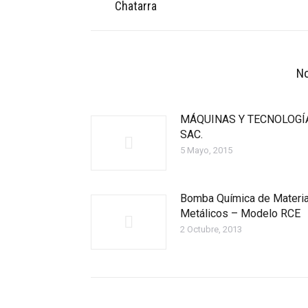
Chatarra
post:
No
MÁQUINAS Y TECNOLOGÍ
SAC.
5 Mayo, 2015
Bomba Química de Materi
Metálicos – Modelo RCE
2 Octubre, 2013