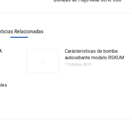
post:
ticias Relacionadas
A
Carácteristicas de bomba
autocebante modelo RSKUM
7 Octubre, 2013
ales