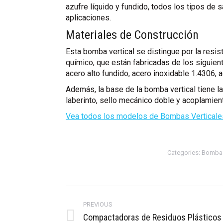
azufre líquido y fundido, todos los tipos de 
aplicaciones.
Materiales de Construcción
Esta bomba vertical se distingue por la resist
químico, que están fabricadas de los siguient
acero alto fundido, acero inoxidable 1.4306, a
Además, la base de la bomba vertical tiene l
laberinto, sello mecánico doble y acoplamie
Vea todos los modelos de Bombas Verticales
Categories:
Bomba 
Post
navigation
PREVIOUS
Compactadoras de Residuos Plásticos
Previous