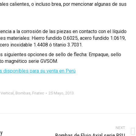
sales calientes, o incluso brea, por mencionar algunas de sus
encia a la corrosión de las piezas en contacto con el líquido
es materiales: Hierro fundido 0.6025, acero fundido 1.0619,
cero inoxidable 1.4408 ó titanio 3.7031.
as siguientes opciones de sello de flecha: Empaque, sello
nto magnético serie GVSOM.
 disponibles para su venta en Perú
Vertical
,
Bombas
,
Friatec
25 Mayo, 2013
NEXT
 y
Next
Bombas de Flujo Axial serie RSU