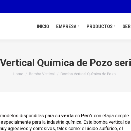
INICIO
EMPRESA
PRODUCTOS
SER
ertical Química de Pozo se
You are here:
Home
Bomba Vertical
Bomba Vertical Química de Pozo…
 modelos disponibles para su
venta
en
Perú
: con etapa simple
 especialmente para la industria química. Esta bomba vertical de
muy agresivos y corrosivos, tales como:
el ácido sulfúrico, el