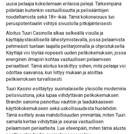
uusia pelaajia kokeilemaan erilaisia pelejä. Tärkeimpänä
pidetään kuitenkin vastuullisuutta ja pelisääntöjen
noudattamista sekä 18+-ikää. Tämä kokonaisuus luo
peruspotentiaalin viihtyä sivustolla pitkäjänteisesti.
Aloitus Tuuri Casinolla alkaa selkeällä visulla ja
käyttäjäystävällisellä lähestymistavalla, jossa pelaamista
pehmeästi tuetaan laajalla pelitarjonnalla ja ohjeistuksella.
Käyttäjä voi löytää nopeasti uuden pelikokemuksen, jossa
energinen ilmapiiri kohtaa vastuullisen pelaamisen
periaatteet. Tämä aloitus keskittyy siihen, mitä pelaaja voi
odottaa saavansa, kun liittyy mukaan ja aloittaa
pelikierroksen turvallisesti.
Tuuri Kasino esittäytyy suomalaiselle yleisölle modernina
pelisivustona, joka lupaa viihdyttävän pelikokemuksen.
Brandin sanoma painottuu vauhtiin ja laadukkaaseen
käyttökokemukseen sekä uskollisuudesta huolehdiin.
Tämä esittely avaa mahdollisuuden ymmärtää, miten Tuuri
samalla kertaa viihdyttää ja seuraa vastuullisen
pelaamisen periaatteita. Lue eteenpäin, miten tämä alusta