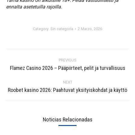
Tämä kasino on aikuisille 18+. Pelaa vastuullisesti ja
ennalta asetetuilla rajoilla.
Category:
Sin categoría
2 Marzo, 2026
Post
navigation
PREVIOUS
Previous
Flamez Casino 2026 – Pääpiirteet, pelit ja turvallisuus
post:
NEXT
Next
Roobet kasino 2026: Paahtuvat yksityiskohdat ja käyttö
post:
Noticias Relacionadas