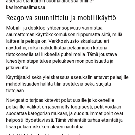
asettaa standardin suomalaisessa online-
kasinomaailmassa.
Reagoiva suunnittelu ja mobiilikäyttö
Mobiili- ja desktop-yhteensopivuus varmistaa
saumattoman käyttökokemuksen riippumatta siitä, millä
laitteella pelaaja on. Verkkosivusto skaalautuu eri
näyttöihin, mikä mahdollistaa pelaamisen kotona
tietokoneella tai liikkeellä puhelimella. Tämä joustava
lähestymistapa tukee pelauksen monipuolisuutta ja
jatkuvuutta.
Käyttäjätuki sekä yleiskatsaus asetuksiin antavat pelaajille
mahdollisuuden hallita tilin asetuksia sekä suojata
tietojaan.
Navigaatio tarjoaa kätevät polut uusille ja kokeneille
pelaajille: valikot on jäsennelty loogisesti, pelit voidaan
suodattaa kategorian mukaan, ja suosituimmat pelit ovat
helposti löydettävissä. Tämä vähentää turhaa etsintää ja
lisää pelaamiskokemuksen nautintoa.