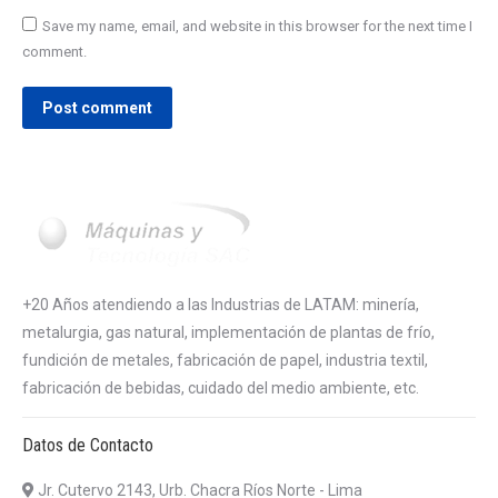
Save my name, email, and website in this browser for the next time I
comment.
Post comment
+20 Años atendiendo a las Industrias de LATAM: minería,
metalurgia, gas natural, implementación de plantas de frío,
fundición de metales, fabricación de papel, industria textil,
fabricación de bebidas, cuidado del medio ambiente, etc.
Datos de Contacto
Jr. Cutervo 2143, Urb. Chacra Ríos Norte - Lima