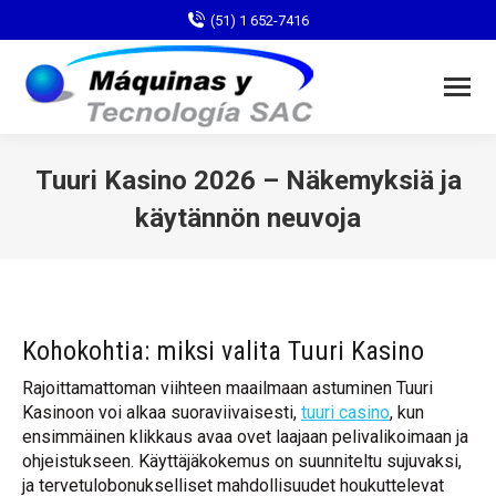
(51) 1 652-7416
Tuuri Kasino 2026 – Näkemyksiä ja
käytännön neuvoja
You are here:
Kohokohtia: miksi valita Tuuri Kasino
Rajoittamattoman viihteen maailmaan astuminen Tuuri
Kasinoon voi alkaa suoraviivaisesti,
tuuri casino
, kun
ensimmäinen klikkaus avaa ovet laajaan pelivalikoimaan ja
ohjeistukseen. Käyttäjäkokemus on suunniteltu sujuvaksi,
ja tervetulobonukselliset mahdollisuudet houkuttelevat