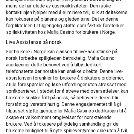
mens de har glede av casinoaktiviteten. Den raske
kontaktlinjen hjelper med å eliminere tvil, slik at deltakerne
kan fokusere på planene og gleden sine. Det er denne
forpliktelsen til tilgjengelig støtte som faktisk forsterker
spillaktiviteten hos Mafia Casino for brukere i Norge.
Live Assistanse på norsk
For brukere i Norge kan sjansen til live-assistanse på
norsk forbedre spillgleden betraktelig. Mafia Casino
anerkjenner dette behovet ved å tilby dedikert
telefonstøtte der norske kan snakke direkte. Denne live-
assistansen forenkler for brukere å diskutere problemer,
stille forespørsler og løse utfordringer uten stresset med
språkbarrierer. I stedet for å streve med oversettelser, kan
brukerne snakke fritt på norsk, så behovene deres blir
forstått og ivaretatt hurtig. Denne engasjementet til å gi
tilpasset støtte gjenspeiler Mafia Casinos dedikasjon til å
skape et velkomment omgivelser for norsktalende
brukere. Ved å fokusere på tydelig samhandling gir de
brukerne mulighet til å nyte spilleventyrene sine uten å tvil.