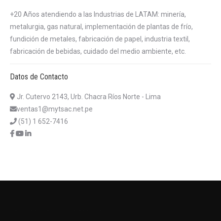
+20 Años atendiendo a las Industrias de LATAM: minería,
metalurgia, gas natural, implementación de plantas de frío,
fundición de metales, fabricación de papel, industria textil,
fabricación de bebidas, cuidado del medio ambiente, etc.
Datos de Contacto
Jr. Cutervo 2143, Urb. Chacra Ríos Norte - Lima
ventas1@mytsac.net.pe
(51) 1 652-7416
บาคาร่าออนไลน์
แทงบอลออนไลน์