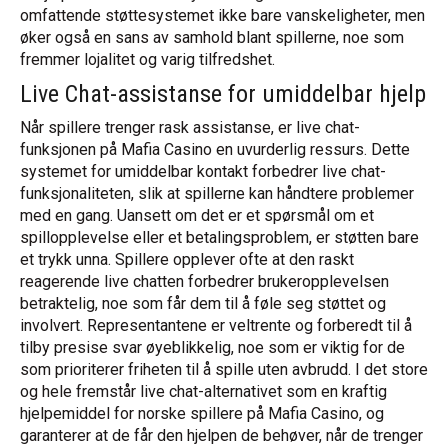
omfattende støttesystemet ikke bare vanskeligheter, men
øker også en sans av samhold blant spillerne, noe som
fremmer lojalitet og varig tilfredshet.
Live Chat-assistanse for umiddelbar hjelp
Når spillere trenger rask assistanse, er live chat-
funksjonen på Mafia Casino en uvurderlig ressurs. Dette
systemet for umiddelbar kontakt forbedrer live chat-
funksjonaliteten, slik at spillerne kan håndtere problemer
med en gang. Uansett om det er et spørsmål om et
spillopplevelse eller et betalingsproblem, er støtten bare
et trykk unna. Spillere opplever ofte at den raskt
reagerende live chatten forbedrer brukeropplevelsen
betraktelig, noe som får dem til å føle seg støttet og
involvert. Representantene er veltrente og forberedt til å
tilby presise svar øyeblikkelig, noe som er viktig for de
som prioriterer friheten til å spille uten avbrudd. I det store
og hele fremstår live chat-alternativet som en kraftig
hjelpemiddel for norske spillere på Mafia Casino, og
garanterer at de får den hjelpen de behøver, når de trenger