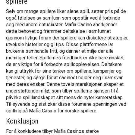
spillere
Selv om mange spillere liker alene spill, setter pris på de
også følelsen av samfunn som oppstår ved å forbinde
seg med andre entusiaster. Mafia Casino anerkjenner
dette behovet og fremmer deltakelse i samfunnet
gjennom livlige forum der spillere kan diskutere strategier,
utveksle historier og gi tips. Disse plattformene lar
brukerne samhandle fritt, og danner et miljø der alle
meninger teller. Spillernes feedback er ikke bare ønsket;
de er viktige for å forbedre spillopplevelsen. Deltakere
kan gi uttrykk for sine tanker om spillene, kampanjer og
tjenester, og sørge for at casinoet holder seg i samsvar
med deres ønsker. Denne toveisinteraksjonen skaper et
understøttende miljø, som tilbyr spillerne sjansen til å
påvirke spilllandskapet sitt mens de nyter kameratskap.
Til syvende og sist øker disse forumene spenningen ved
spilling på Mafia Casino for norske spillere.
Konklusjon
For å konkludere tilbyr Mafia Casinos sterke