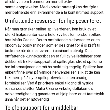
effektivt, som fremmer en mer effektiv
samtaleopplevelse. Med korrekt strategi kan det føles
mer befriende enn skremmende å ta kontakt med support.
Omfattende ressurser for hjelpesenteret
Når man gransker online spillverdenen, kan bruk av et
sterkt hjelpesenter være hele avviket for norske spillere
hos Mafia Casino. Deres omfattende hjelpesenter er en
rikdom av opplysninger som er designet for å gi kraft til
brukerne når de manøvrerer i casinoets utvalg. Den
omfattende kunnskapsbasen er full av veiledninger som
dekker alt fra kontooppsett til spillregler, slik at spillerne
har informasjonen de må ha raskt tilgjengelig. Spillere kan
enkelt finne svar på vanlige henvendelser, slik at de kan
fokusere på å nyte spillopplevelsen uten unødige
forsinkelser. Ved å prioritere enkel tilgang til nyttige
ressurser, støtter Mafia Casino virkelig deltakernes
selvstendighet, og garanterer at hjelp bare er et tastetrykk
unna når det er nødvendig.
Telefonsupport for umiddelbar