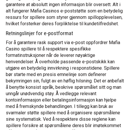
garantere at absolutt ingen informasjon blir oversett. Alt i
alt fungerer Mafia Casinos e-poststøtte som en betydelig
ressurs for spillere som styrer gjennom spillopplevelsen,
hvilket forsterker deres forpliktelse til kundetilfredshet.
Retningslinjer for e-postformat
For å garantere rask support via e-post oppfordrer Mafia
Casino spillere til å respektere spesifikke
formatinstruksjoner når de leverer nøyaktige
henvendelser. Å overholde passende e-postskikk kan
utgjøre en betydelig innvirkning i responstidene. Spillere
bør starte med en presis emnelinje som definerer
bekymringen sin, fulgt av en høflig hilsning. Det er anbefalt
å benytte konsist språk, beskrive spørsmålet sitt og man
unngår unødvendig støy. Å vedlegge relevant
kontoinformasjon eller betalingsinformasjon kan hjelpe
med å fremskynde behandlingen. I tillegg kan bruk av
svarmaler støtte spillere med å organisere spørsmålene
sine systematisk. Ved å respektere disse reglene kan
spillere forsikre at spørsmålene deres blir imøtekommet