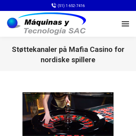
(51) 1 652-7416
Støttekanaler på Mafia Casino for
nordiske spillere
You are here: