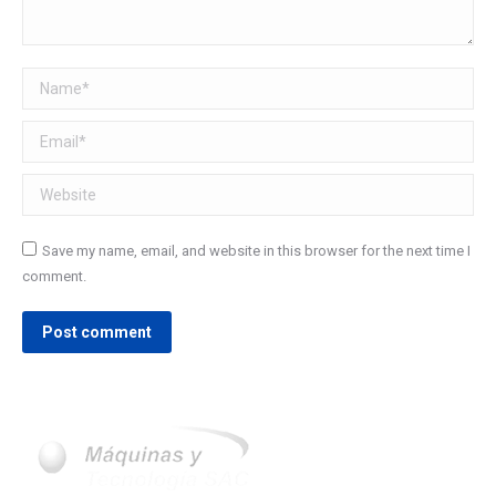
Name *
Email *
Website
Save my name, email, and website in this browser for the next time I
comment.
Post comment