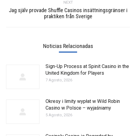
NEXT
Jag själv provade Shuffle Casinos insättningsgränser i
Next
praktiken från Sverige
post:
Noticias Relacionadas
Sign-Up Process at Spinit Casino in the
United Kingdom for Players
7 Agosto, 2026
Okresy i limity wypłat w Wild Robin
Casino w Polsce – wyjaśniamy
5 Agosto, 2026