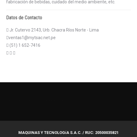
fabricación de bebidas, cuidado del medio ambiente, etc.
Datos de Contacto
Jr. Cutervo 2143, Urb. Chacra Ríos Norte - Lima
ventas1@mytsac.net.pe
(51) 1 652-7416
บาคาร่าออนไลน์
แทงบอลออนไลน์
MAQUINAS Y TECNOLOGíA S.A.C. / RUC: 20500035821