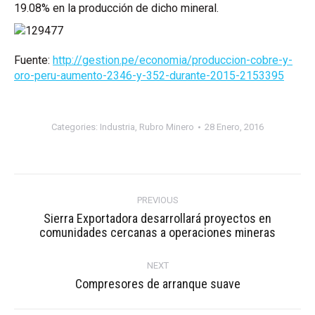
19.08% en la producción de dicho mineral.
Fuente:
http://gestion.pe/economia/produccion-cobre-y-
oro-peru-aumento-2346-y-352-durante-2015-2153395
Categories:
Industria
,
Rubro Minero
28 Enero, 2016
Post
navigation
PREVIOUS
Sierra Exportadora desarrollará proyectos en
Previous
comunidades cercanas a operaciones mineras
post:
NEXT
Next
Compresores de arranque suave
post: