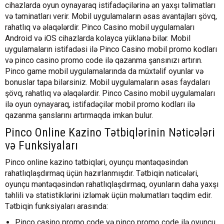
cihazlarda oyun oynayaraq istifadəçilərinə ən yaxşı təlimatları
və təminatları verir. Mobil uygulamaların əsas avantajları şövq,
rahatlıq və əlaqələrdir. Pinco Casino mobil uygulamaları
Android və iOS cihazlarda kolayca yüklənə bilər. Mobil
uygulamaların istifadəsi ilə Pinco Casino mobil promo kodları
və pinco casino promo code ilə qazanma şansınızı artırın.
Pinco game mobil uygulamalarında da müxtəlif oyunlar və
bonuslar tapa bilərsiniz. Mobil uygulamaların əsas faydaları
şövq, rahatlıq və əlaqələrdir. Pinco Casino mobil uygulamaları
ilə oyun oynayaraq, istifadəçilər mobil promo kodları ilə
qazanma şanslarını artırmaqda imkan bulur.
Pinco Online Kazino Tətbiqlərinin Nəticələri
və Funksiyaları
Pinco online kazino tətbiqləri, oyunçu məntəqəsindən
rahatlıqlaşdırmaq üçün hazırlanmışdır. Tətbiqin nəticələri,
oyunçu məntəqəsindən rahatlıqlaşdırmaq, oyunların daha yaxşı
təhlili və statistiklərini izləmək üçün məlumatları təqdim edir.
Tətbiqin funksiyaları arasında:
Pinco casino promo code və pinco promo code ilə oyunçu