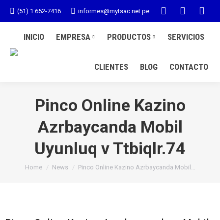
(51) 1 652-7416
informes@mytsac.net.pe
Facebook
YouTube
Linke
page
page
page
INICIO
EMPRESA
PRODUCTOS
SERVICIOS
opens
opens
open
CLIENTES
BLOG
CONTACTO
in
in
in
new
new
new
Pinco Online Kazino
window
window
wind
Azrbaycanda Mobil
Uyunluq v Ttbiqlr.74
You are here:
Home
News
Pinco Online Kazino Azrbaycanda Mobil…