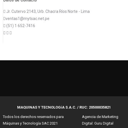
Jr. Cutervo 2143, Urb. Chacra Ríos Norte - Lima
ventas1@mytsac.net.pe
(51) 1 652-7416
บาคาร่าออนไลน์
แทงบอลออนไลน์
MAQUINAS Y TECNOLOGíA S.A.C. / RUC: 20500035821
Todos los derechos reservados para
Agencia de Marketing
Máquinas y Tecnología SAC 2021
Digital:
Guru Digital