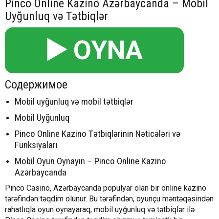
Pinco Online Kazino Azərbaycanda – Mobil
Uyğunluq və Tətbiqlər
▶️ OYNA
Содержимое
Mobil uyğunluq və mobil tətbiqlər
Mobil Uyğunluq
Pinco Online Kazino Tətbiqlərinin Nəticələri və
Funksiyaları
Mobil Oyun Oynayın – Pinco Online Kazino
Azərbaycanda
Pinco Casino, Azərbaycanda populyar olan bir online kazino
tərəfindən təqdim olunur. Bu tərəfindən, oyunçu məntəqəsindən
rahatlıqla oyun oynayaraq, mobil uyğunluq və tətbiqlər ilə