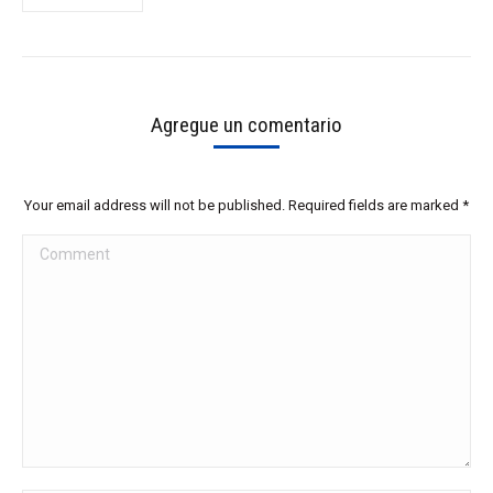
Agregue un comentario
Your email address will not be published. Required fields are marked
*
Comment