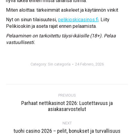
hyvä lukea ennen mistä tahansa toimia.
Miten aloittaa: tärkeimmät askeleet ja käytännön vinkit
Nyt on sinun tilaisuutesi,
pelikioskicasinos.fi
. Liity
Pelikioskiin ja aseta rajat ennen pelaamista.
Pelaaminen on tarkoitettu täysi-ikäisille (18+). Pelaa
vastuullisesti.
Category:
Sin categoría
24 Febrero, 2026
Post
navigation
PREVIOUS
Parhaat nettikasinot 2026: Luotettavuus ja
Previous
asiakasarvostelut
post:
NEXT
Next
tuohi casino 2026 – pelit, bonukset ja turvallisuus