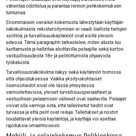
vähentää odottelua ja parantaa rennon pelikokemuksen
tuntumaa.
Ensimmäisen vierailun kokemusta lähestytään käyttäjän
näkökulmasta: rekisteröityminen ei vaadi liiallista tietojen
syöttöä, ja turvallisuuskäytännöt ovat esillä yleisön
edessä. Tämä paragraphti tarkastelee, miten alusta luo
luottamusta ja hallintaa aloittaville pelaajille sekä kertoo
vastuullisuudesta 18+ ja pelitottumista ohjaavista
työkaluista.
Turvallisuusnäkökulma näkyy sekä käytännön toimissa
että ohjeistuksessa. Vaikka yksityiskohtaiset
lisenssitiedot eivät ole tässä yhteydessä
varmistettavissa, yleiset turvallisuusperiaatteet ja
vastuullisen pelaamisen välineet ovat saatavilla. Pelaajat
voivat olla varmoja siitä, että tallennetut tiedot ovat
turvassa ja että pelit ovat reiluja. Talletukset ja nostot
noudattavat yleisiä käytäntöjä, ja käyttäjä voi asettaa
rajoituksia omaehtoisesti.