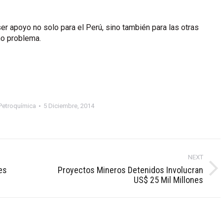
r apoyo no solo para el Perú, sino también para las otras
mo problema.
Petroquímica
5 Diciembre, 2014
NEXT
es
Proyectos Mineros Detenidos Involucran
Next
US$ 25 Mil Millones
post: