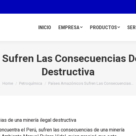
INICIO
EMPRESA
PRODUCTOS
SER
Sufren Las Consecuencias De
Destructiva
You are here:
Home
Petroquímica
Países Amazónicos Sufren Las Consecuencias…
encuentra el Perú, sufren las consecuencias de una minería