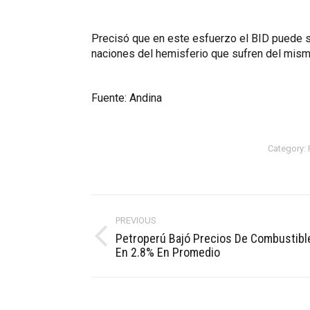
Precisó que en este esfuerzo el BID puede se
naciones del hemisferio que sufren del mis
Fuente: Andina
Category:
Post
navigation
PREVIOUS
Petroperú Bajó Precios De Combustibl
Previous
En 2.8% En Promedio
post: