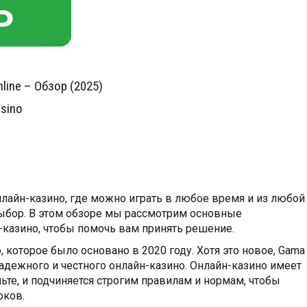
Ь
line – Обзор (2025)
sino
лайн-казино, где можно играть в любое время и из любой
выбор. В этом обзоре мы рассмотрим основные
-казино, чтобы помочь вам принять решение.
, которое было основано в 2020 году. Хотя это новое, Gama
надежного и честного онлайн-казино. Онлайн-казино имеет
ьте, и подчиняется строгим правилам и нормам, чтобы
оков.