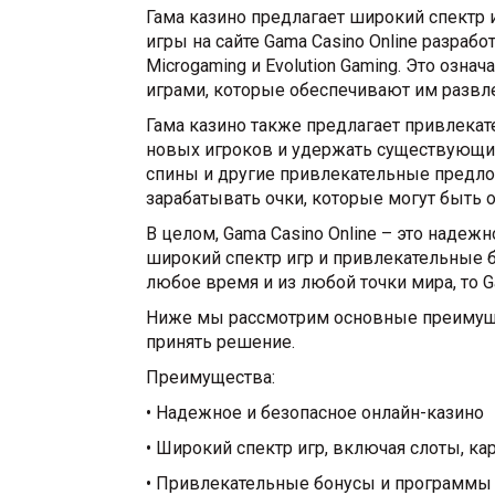
Гама казино предлагает широкий спектр и
игры на сайте Gama Casino Online разраб
Microgaming и Evolution Gaming. Это озн
играми, которые обеспечивают им развл
Гама казино также предлагает привлека
новых игроков и удержать существующих
спины и другие привлекательные предло
зарабатывать очки, которые могут быть 
В целом, Gama Casino Online – это надеж
широкий спектр игр и привлекательные б
любое время и из любой точки мира, то G
Ниже мы рассмотрим основные преимущес
принять решение.
Преимущества:
• Надежное и безопасное онлайн-казино
• Широкий спектр игр, включая слоты, ка
• Привлекательные бонусы и программы