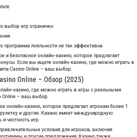
льте
то выбор игр ограничен
ения
что программа лояльности не так эффективна
ное и безопасное онлайн-казино, которое предлагает
онусы. Если вы ищете онлайн-казино, где можно играть в
ama Casino Online – ваш выбор.
sino Online – Обзор (2025)
лайн-казино, где можно играть в игры с реальными
Online – ваш выбор.
ое онлайн-казино, которое предлагает игрокам более 1
, рулетку и другие. Казино имеет международную
 и честность игр.
 привлекательные условия для игроков, включая
рограммы и другие предложения. Казино также