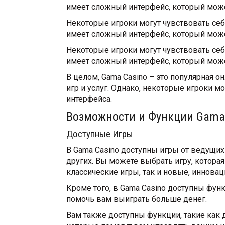
имеет сложный интерфейс, который може
Некоторые игроки могут чувствовать себ
имеет сложный интерфейс, который може
Некоторые игроки могут чувствовать себ
имеет сложный интерфейс, который може
В целом, Gama Casino – это популярная о
игр и услуг. Однако, некоторые игроки м
интерфейса.
Возможности и Функции Gama
Доступные Игры
В Gama Casino доступны игры от ведущих р
других. Вы можете выбрать игру, которая
классические игры, так и новые, иннова
Кроме того, в Gama Casino доступны функ
помочь вам выиграть больше денег.
Вам также доступны функции, такие как де