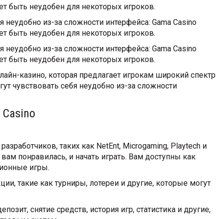
т быть неудобен для некоторых игроков.
я неудобно из-за сложности интерфейса: Gama Casino
т быть неудобен для некоторых игроков.
я неудобно из-за сложности интерфейса: Gama Casino
т быть неудобен для некоторых игроков.
нлайн-казино, которая предлагает игрокам широкий спектр
огут чувствовать себя неудобно из-за сложности
 Casino
азработчиков, таких как NetEnt, Microgaming, Playtech и
 вам понравилась, и начать играть. Вам доступны как
ционные игры.
ции, такие как турниры, лотереи и другие, которые могут
позит, снятие средств, история игр, статистика и другие,