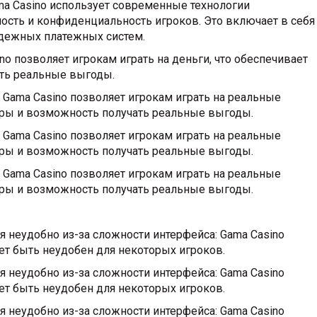
ma Casino использует современные технологии
ность и конфиденциальность игроков. Это включает в себя
дежных платежных систем.
no позволяет игрокам играть на деньги, что обеспечивает
ть реальные выгоды.
 Gama Casino позволяет игрокам играть на реальные
гры и возможность получать реальные выгоды.
 Gama Casino позволяет игрокам играть на реальные
гры и возможность получать реальные выгоды.
 Gama Casino позволяет игрокам играть на реальные
гры и возможность получать реальные выгоды.
я неудобно из-за сложности интерфейса: Gama Casino
т быть неудобен для некоторых игроков.
я неудобно из-за сложности интерфейса: Gama Casino
т быть неудобен для некоторых игроков.
я неудобно из-за сложности интерфейса: Gama Casino