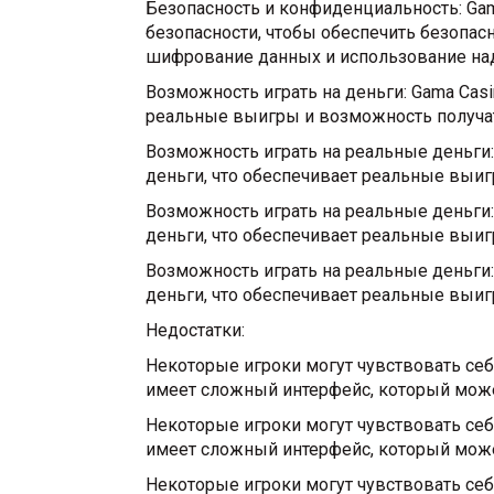
Безопасность и конфиденциальность: Ga
безопасности, чтобы обеспечить безопас
шифрование данных и использование на
Возможность играть на деньги: Gama Casi
реальные выигры и возможность получа
Возможность играть на реальные деньги:
деньги, что обеспечивает реальные выи
Возможность играть на реальные деньги:
деньги, что обеспечивает реальные выи
Возможность играть на реальные деньги:
деньги, что обеспечивает реальные выи
Недостатки:
Некоторые игроки могут чувствовать себ
имеет сложный интерфейс, который може
Некоторые игроки могут чувствовать себ
имеет сложный интерфейс, который може
Некоторые игроки могут чувствовать себ