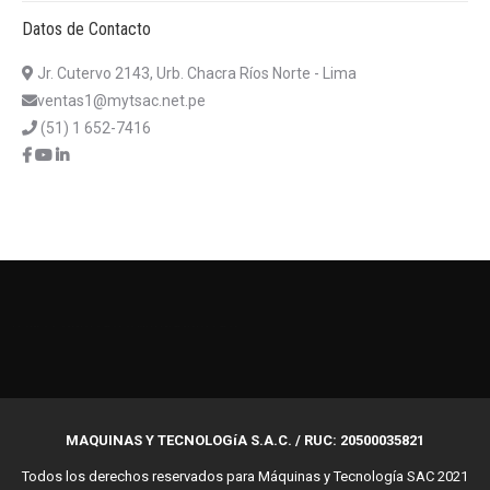
Datos de Contacto
Jr. Cutervo 2143, Urb. Chacra Ríos Norte - Lima
ventas1@mytsac.net.pe
(51) 1 652-7416
บาคาร่าออนไลน์
แทงบอลออนไลน์
MAQUINAS Y TECNOLOGíA S.A.C. / RUC: 20500035821
Todos los derechos reservados para Máquinas y Tecnología SAC 2021