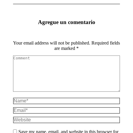
Agregue un comentario
Your email address will not be published. Required fields
are marked
*
Comment
Name *
Email *
Website
Save my name, email, and website in this browser for