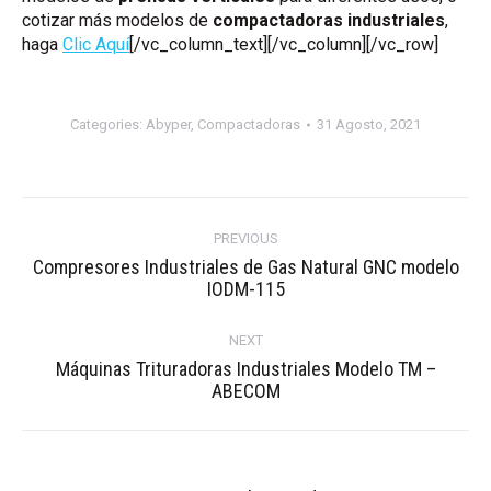
cotizar más modelos de
compactadoras industriales
,
haga
Clic Aquí
[/vc_column_text][/vc_column][/vc_row]
Categories:
Abyper
,
Compactadoras
31 Agosto, 2021
Post
navigation
PREVIOUS
Compresores Industriales de Gas Natural GNC modelo
Previous
IODM-115
post:
NEXT
Máquinas Trituradoras Industriales Modelo TM –
Next
ABECOM
post: