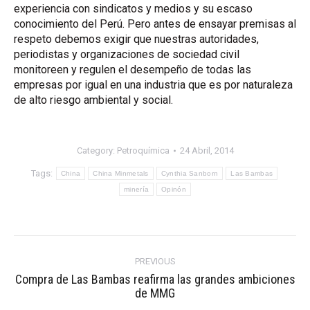
experiencia con sindicatos y medios y su escaso
conocimiento del Perú. Pero antes de ensayar premisas al
respeto debemos exigir que nuestras autoridades,
periodistas y organizaciones de sociedad civil
monitoreen y regulen el desempeño de todas las
empresas por igual en una industria que es por naturaleza
de alto riesgo ambiental y social.
Category:
Petroquímica
24 Abril, 2014
Tags:
China
China Minmetals
Cynthia Sanborn
Las Bambas
minería
Opinón
Post
navigation
PREVIOUS
Compra de Las Bambas reafirma las grandes ambiciones
Previous
de MMG
post: