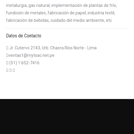
metalurgia, gas natural, implementación de plantas de frío,
fundición de metales, fabricación de papel, industria textil,
fabricación de bebidas, cuidado del medio ambiente, etc.
Datos de Contacto
Jr. Cutervo 2143, Urb. Chacra Ríos Norte - Lima
ventas1@mytsac.net.pe
(51) 1 652-7416
บาคาร่าออนไลน์
แทงบอลออนไลน์