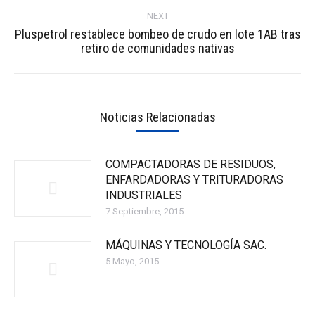
NEXT
Pluspetrol restablece bombeo de crudo en lote 1AB tras
Next
retiro de comunidades nativas
post:
Noticias Relacionadas
COMPACTADORAS DE RESIDUOS,
ENFARDADORAS Y TRITURADORAS
INDUSTRIALES
7 Septiembre, 2015
MÁQUINAS Y TECNOLOGÍA SAC.
5 Mayo, 2015