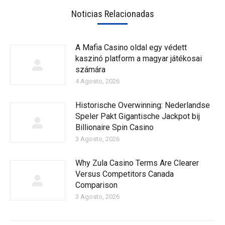
Noticias Relacionadas
A Mafia Casino oldal egy védett
kaszinó platform a magyar játékosai
számára
4 Agosto, 2026
Historische Overwinning: Nederlandse
Speler Pakt Gigantische Jackpot bij
Billionaire Spin Casino
3 Agosto, 2026
Why Zula Casino Terms Are Clearer
Versus Competitors Canada
Comparison
3 Agosto, 2026