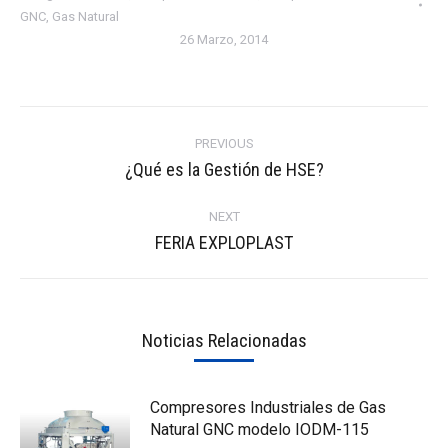
GNC
,
Gas Natural
26 Marzo, 2014
Post
navigation
PREVIOUS
Previous
¿Qué es la Gestión de HSE?
post:
NEXT
Next
FERIA EXPLOPLAST
post:
Noticias Relacionadas
Compresores Industriales de Gas
Natural GNC modelo IODM-115