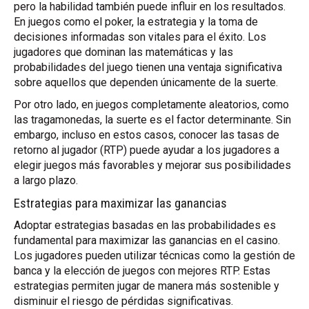
pero la habilidad también puede influir en los resultados.
En juegos como el poker, la estrategia y la toma de
decisiones informadas son vitales para el éxito. Los
jugadores que dominan las matemáticas y las
probabilidades del juego tienen una ventaja significativa
sobre aquellos que dependen únicamente de la suerte.
Por otro lado, en juegos completamente aleatorios, como
las tragamonedas, la suerte es el factor determinante. Sin
embargo, incluso en estos casos, conocer las tasas de
retorno al jugador (RTP) puede ayudar a los jugadores a
elegir juegos más favorables y mejorar sus posibilidades
a largo plazo.
Estrategias para maximizar las ganancias
Adoptar estrategias basadas en las probabilidades es
fundamental para maximizar las ganancias en el casino.
Los jugadores pueden utilizar técnicas como la gestión de
banca y la elección de juegos con mejores RTP. Estas
estrategias permiten jugar de manera más sostenible y
disminuir el riesgo de pérdidas significativas.