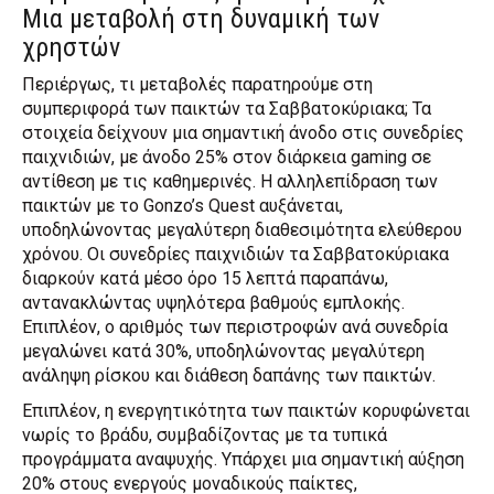
Μια μεταβολή στη δυναμική των
χρηστών
Περιέργως, τι μεταβολές παρατηρούμε στη
συμπεριφορά των παικτών τα Σαββατοκύριακα; Τα
στοιχεία δείχνουν μια σημαντική άνοδο στις συνεδρίες
παιχνιδιών, με άνοδο 25% στον διάρκεια gaming σε
αντίθεση με τις καθημερινές. Η αλληλεπίδραση των
παικτών με το Gonzo’s Quest αυξάνεται,
υποδηλώνοντας μεγαλύτερη διαθεσιμότητα ελεύθερου
χρόνου. Οι συνεδρίες παιχνιδιών τα Σαββατοκύριακα
διαρκούν κατά μέσο όρο 15 λεπτά παραπάνω,
αντανακλώντας υψηλότερα βαθμούς εμπλοκής.
Επιπλέον, ο αριθμός των περιστροφών ανά συνεδρία
μεγαλώνει κατά 30%, υποδηλώνοντας μεγαλύτερη
ανάληψη ρίσκου και διάθεση δαπάνης των παικτών.
Επιπλέον, η ενεργητικότητα των παικτών κορυφώνεται
νωρίς το βράδυ, συμβαδίζοντας με τα τυπικά
προγράμματα αναψυχής. Υπάρχει μια σημαντική αύξηση
20% στους ενεργούς μοναδικούς παίκτες,