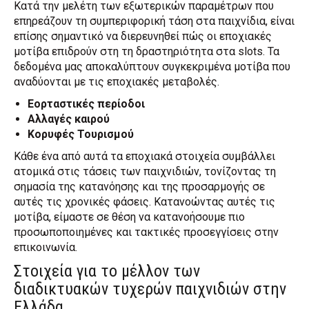
Κατά την μελέτη των εξωτερικών παραμέτρων που
επηρεάζουν τη συμπεριφορική τάση στα παιχνίδια, είναι
επίσης σημαντικό να διερευνηθεί πώς οι εποχιακές
μοτίβα επιδρούν στη τη δραστηριότητα στα slots. Τα
δεδομένα μας αποκαλύπτουν συγκεκριμένα μοτίβα που
αναδύονται με τις εποχιακές μεταβολές.
Εορταστικές περίοδοι
Αλλαγές καιρού
Κορυφές Τουρισμού
Κάθε ένα από αυτά τα εποχιακά στοιχεία συμβάλλει
ατομικά στις τάσεις των παιχνιδιών, τονίζοντας τη
σημασία της κατανόησης και της προσαρμογής σε
αυτές τις χρονικές φάσεις. Κατανοώντας αυτές τις
μοτίβα, είμαστε σε θέση να κατανοήσουμε πιο
προσωποποιημένες και τακτικές προσεγγίσεις στην
επικοινωνία.
Στοιχεία για το μέλλον των
διαδικτυακών τυχερών παιχνιδιών στην
Ελλάδα