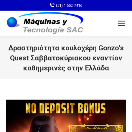
(51) 1 652-7416
Δραστηριότητα κουλοχέρη Gonzo’s
Quest Σαββατοκύριακου εναντίον
καθημερινές στην Ελλάδα
You are here: