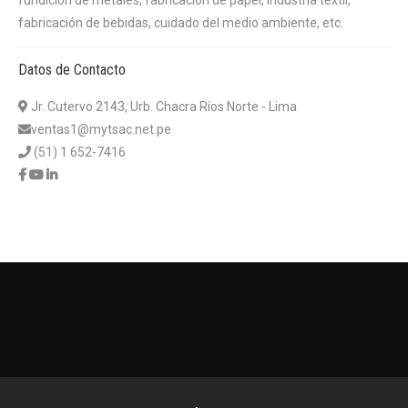
fundición de metales, fabricación de papel, industria textil,
fabricación de bebidas, cuidado del medio ambiente, etc.
Datos de Contacto
Jr. Cutervo 2143, Urb. Chacra Ríos Norte - Lima
ventas1@mytsac.net.pe
(51) 1 652-7416
บาคาร่าออนไลน์
แทงบอลออนไลน์