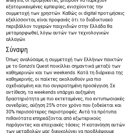
analysis, οι προμηθευτές μπορούν να παρέχουν
εξατομικευμένες εμπειρίες, ενισχύοντας την
συμμετοχή των χρηστών. Καθώς οι digital προτιμήσεις
εξελίσσονται, είναι προφανές ότι το διαδικτυακό
περιβάλλον τυχερών παιχνιδιών στην Ελλάδα θα
μεταμορφωθεί, λόγω αυτών των τεχνολογικών
αλλαγών.
Σύναψη
Όπως αναλύσαμε, η συμμετοχή των Ελλήνων παικτών
με το Gonzo’s Quest ποικίλλει σημαντικά μεταξύ των
καθημερινών και των weekends. Κατά τη διάρκεια της
καθημερινής, οι παίκτες ακολουθούν μια πιο
σχεδιασμένη και πιο συγκρατημένη προσέγγιση. Σε
αντίθεση, τα weekends υπάρχει αυξημένη
δραστηριότητα με πιο εκτεταμένες, πιο εντυπωσιακές
συνεδρίες, αύξηση 25% στον χρόνο που ξοδεύεται και
30% περισσότερες περιστροφές. Αυτά τα πρότυπα
πιθανότατα επηρεάζονται από εξωτερικούς
παράγοντες και εποχιακές τάσεις. Η κατανόηση αυτών
των μεταβολών μας διευκολύνει να προβλέψουμε