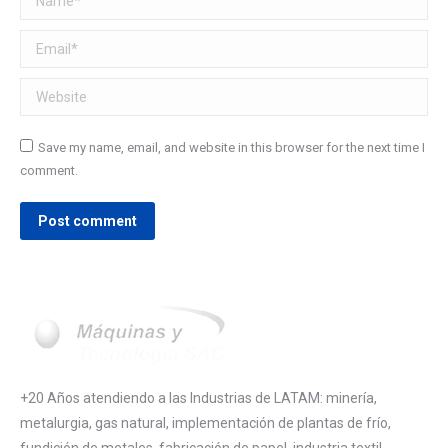
Email *
Website
Save my name, email, and website in this browser for the next time I
comment.
Post comment
+20 Años atendiendo a las Industrias de LATAM: minería,
metalurgia, gas natural, implementación de plantas de frío,