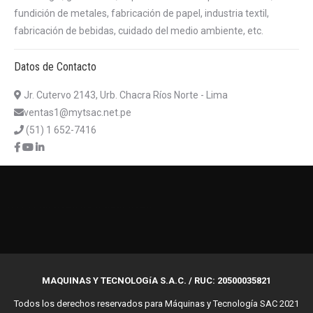
fundición de metales, fabricación de papel, industria textil,
fabricación de bebidas, cuidado del medio ambiente, etc.
Datos de Contacto
Jr. Cutervo 2143, Urb. Chacra Ríos Norte - Lima
ventas1@mytsac.net.pe
(51) 1 652-7416
บาคาร่าออนไลน์
แทงบอลออนไลน์
MAQUINAS Y TECNOLOGíA S.A.C. / RUC: 20500035821
Todos los derechos reservados para Máquinas y Tecnología SAC 2021