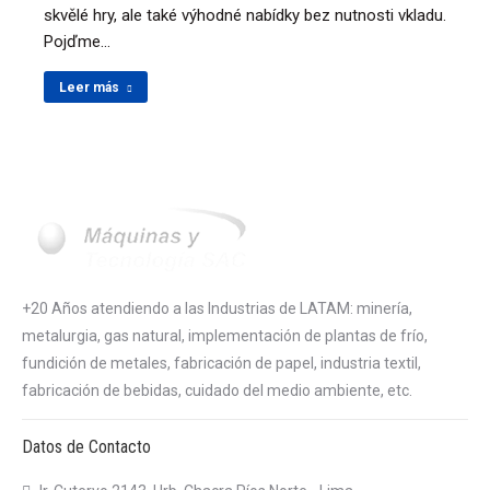
skvělé hry, ale také výhodné nabídky bez nutnosti vkladu.
Pojďme…
Leer más
+20 Años atendiendo a las Industrias de LATAM: minería,
metalurgia, gas natural, implementación de plantas de frío,
fundición de metales, fabricación de papel, industria textil,
fabricación de bebidas, cuidado del medio ambiente, etc.
Datos de Contacto