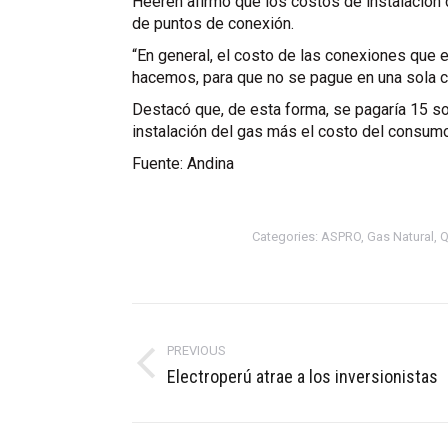
Heeren afirmó que los costos de instalación 
de puntos de conexión.
“En general, el costo de las conexiones que 
hacemos, para que no se pague en una sola cuo
Destacó que, de esta forma, se pagaría 15 s
instalación del gas más el costo del consum
Fuente: Andina
Categories:
ASPRO
,
Gas Natural
,
Q
Post
navigation
PREVIOUS
Previous
Electroperú atrae a los inversionistas
post: