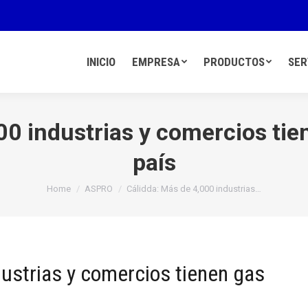
INICIO
EMPRESA
PRODUCTOS
SER
00 industrias y comercios tien
país
You are here:
Home
ASPRO
Cálidda: Más de 4,000 industrias…
dustrias y comercios tienen gas