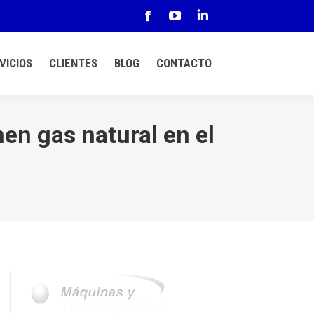
Facebook
YouTube
Linkedin
page
page
page
VICIOS
CLIENTES
BLOG
CONTACTO
opens
opens
opens
in
in
in
new
new
new
en gas natural en el
window
window
window