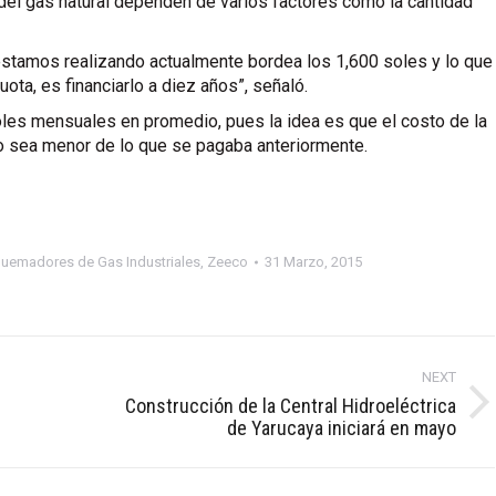
del gas natural dependen de varios factores como la cantidad
estamos realizando actualmente bordea los 1,600 soles y lo que
ta, es financiarlo a diez años”, señaló.
oles mensuales en promedio, pues la idea es que el costo de la
o sea menor de lo que se pagaba anteriormente.
uemadores de Gas Industriales
,
Zeeco
31 Marzo, 2015
NEXT
Construcción de la Central Hidroeléctrica
Next
de Yarucaya iniciará en mayo
post: