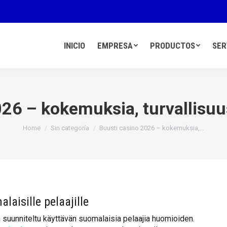
INICIO
EMPRESA
PRODUCTOS
SER
026 – kokemuksia, turvallisuu
You are here:
Home
Sin categoría
Buusti casino 2026 – kokemuksia,…
aisille pelaajille
n suunniteltu käyttävän suomalaisia pelaajia huomioiden.