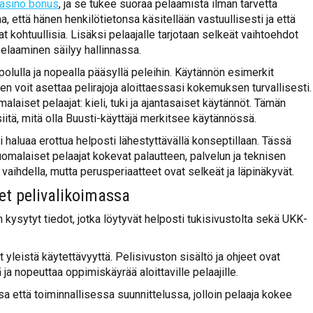
casino bonus
, ja se tukee suoraa pelaamista ilman tarvetta
a, että hänen henkilötietonsa käsitellään vastuullisesti ja että
t kohtuullisia. Lisäksi pelaajalle tarjotaan selkeät vaihtoehdot
 pelaaminen säilyy hallinnassa.
polulla ja nopealla pääsyllä peleihin. Käytännön esimerkit
ten voit asettaa pelirajoja aloittaessasi kokemuksen turvallisesti.
laiset pelaajat: kieli, tuki ja ajantasaiset käytännöt. Tämän
iitä, mitä olla Buusti-käyttäjä merkitsee käytännössä.
 haluaa erottua helposti lähestyttävällä konseptillaan. Tässä
uomalaiset pelaajat kokevat palautteen, palvelun ja teknisen
vaihdella, mutta perusperiaatteet ovat selkeät ja läpinäkyvät.
t pelivalikoimassa
 kysytyt tiedot, jotka löytyvät helposti tukisivustolta sekä UKK-
 yleistä käytettävyyttä. Pelisivuston sisältö ja ohjeet ovat
ja nopeuttaa oppimiskäyrää aloittaville pelaajille.
a että toiminnallisessa suunnittelussa, jolloin pelaaja kokee