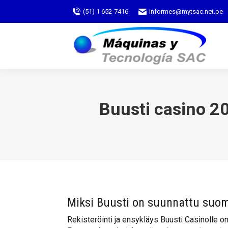
(51) 1 652-7416
informes@mytsac.net.pe
Buusti casino 2
Miksi Buusti on suunnattu suomal
Rekisteröinti ja ensykläys Buusti Casinolle o