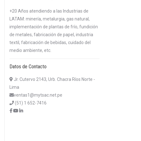
+20 Años atendiendo a las Industrias de
LATAM: minería, metalurgia, gas natural,
implementación de plantas de frío, fundición
de metales, fabricación de papel, industria
textil, fabricación de bebidas, cuidado del
medio ambiente, etc.
Datos de Contacto
Jr. Cutervo 2143, Urb. Chacra Ríos Norte -
Lima
ventas1@mytsac.net.pe
(51) 1 652-7416