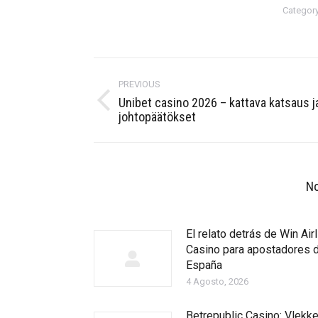
Categor
Post
navigation
PREVIOUS
Unibet casino 2026 – kattava katsaus j
Previous
johtopäätökset
post:
No
El relato detrás de Win Air
Casino para apostadores 
España
4 Agosto, 2026
Betrepublic Casino: Vlekk