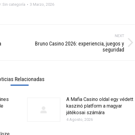
y:
Sin categoría
3 Marzo, 2026
NEXT
a
Bruno Casino 2026: experiencia, juegos y
Next
seguridad
post:
ticias Relacionadas
lines
A Mafia Casino oldal egy védett
de
kaszinó platform a magyar
játékosai számára
4 Agosto, 2026
eloze