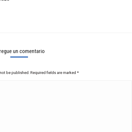
regue un comentario
 not be published. Required fields are marked
*