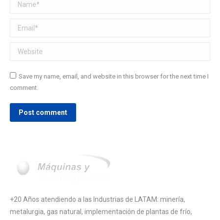
Name *
Email *
Website
Save my name, email, and website in this browser for the next time I
comment.
Post comment
+20 Años atendiendo a las Industrias de LATAM: minería,
metalurgia, gas natural, implementación de plantas de frío,