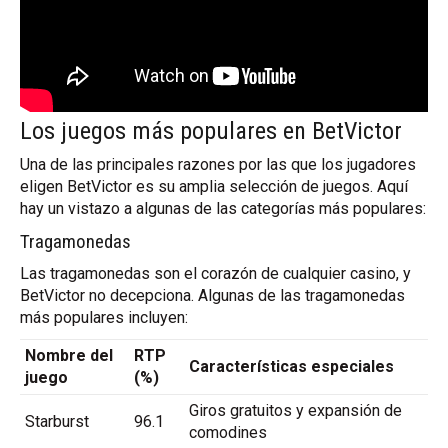
Los juegos más populares en BetVictor
Una de las principales razones por las que los jugadores
eligen BetVictor es su amplia selección de juegos. Aquí
hay un vistazo a algunas de las categorías más populares:
Tragamonedas
Las tragamonedas son el corazón de cualquier casino, y
BetVictor no decepciona. Algunas de las tragamonedas
más populares incluyen:
Nombre del
RTP
Características especiales
juego
(%)
Giros gratuitos y expansión de
Starburst
96.1
comodines