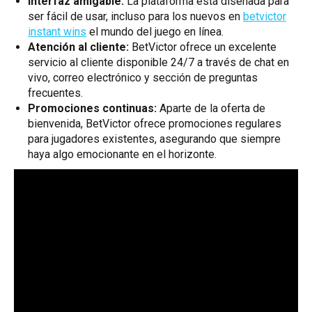
Interfaz amigable:
La plataforma está diseñada para
ser fácil de usar, incluso para los nuevos en
betvictor
instant wins
el mundo del juego en línea.
Atención al cliente:
BetVictor ofrece un excelente
servicio al cliente disponible 24/7 a través de chat en
vivo, correo electrónico y sección de preguntas
frecuentes.
Promociones continuas:
Aparte de la oferta de
bienvenida, BetVictor ofrece promociones regulares
para jugadores existentes, asegurando que siempre
haya algo emocionante en el horizonte.