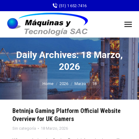
(51) 1 652-7416
Daily Archives: 18 Marzo,
2026
You are here:
Home
2026
Marzo
18
Betninja Gaming Platform Official Website
Overview for UK Gamers
Sin categoría
18 Marzo, 2026