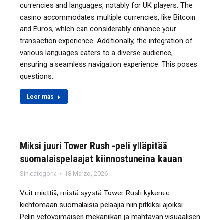
currencies and languages, notably for UK players. The
casino accommodates multiple currencies, like Bitcoin
and Euros, which can considerably enhance your
transaction experience. Additionally, the integration of
various languages caters to a diverse audience,
ensuring a seamless navigation experience. This poses
questions…
Leer más
Miksi juuri Tower Rush -peli ylläpitää
suomalaispelaajat kiinnostuneina kauan
Sin categoría
18 Marzo, 2026
Voit miettiä, mistä syystä Tower Rush kykenee
kiehtomaan suomalaisia pelaajia niin pitkiksi ajoiksi.
Pelin vetovoimaisen mekaniikan ja mahtavan visuaalisen