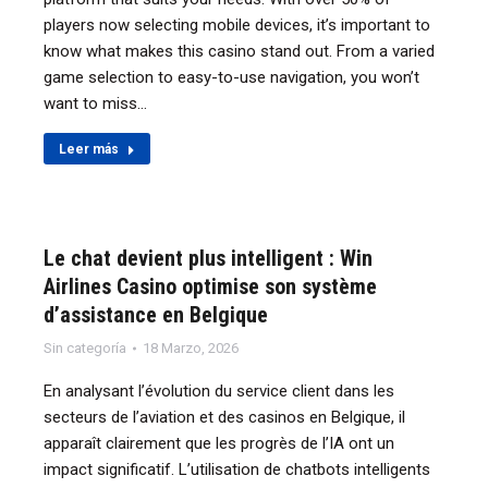
players now selecting mobile devices, it’s important to
know what makes this casino stand out. From a varied
game selection to easy-to-use navigation, you won’t
want to miss…
Leer más
Le chat devient plus intelligent : Win
Airlines Casino optimise son système
d’assistance en Belgique
Sin categoría
18 Marzo, 2026
En analysant l’évolution du service client dans les
secteurs de l’aviation et des casinos en Belgique, il
apparaît clairement que les progrès de l’IA ont un
impact significatif. L’utilisation de chatbots intelligents