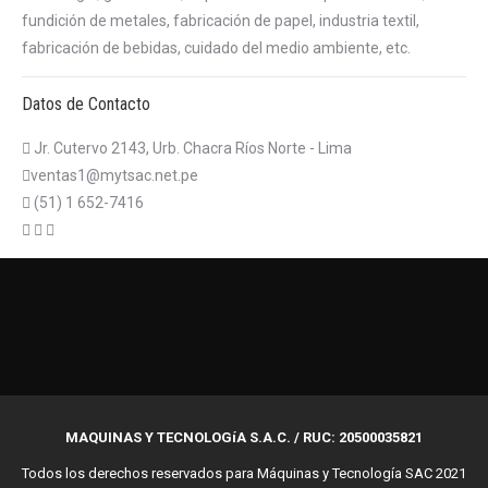
fundición de metales, fabricación de papel, industria textil,
fabricación de bebidas, cuidado del medio ambiente, etc.
Datos de Contacto
Jr. Cutervo 2143, Urb. Chacra Ríos Norte - Lima
ventas1@mytsac.net.pe
(51) 1 652-7416
บาคาร่าออนไลน์
แทงบอลออนไลน์
MAQUINAS Y TECNOLOGíA S.A.C. / RUC: 20500035821
Todos los derechos reservados para Máquinas y Tecnología SAC 2021