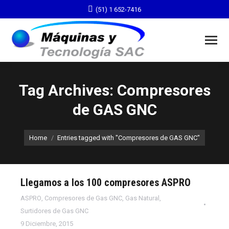
(51) 1 652-7416
Tag Archives: Compresores
de GAS GNC
You are here:
Home
Entries tagged with "Compresores de GAS GNC"
Llegamos a los 100 compresores ASPRO
ASPRO
,
Compresores de Gas GNC
,
Gas Natural
,
Surtidores de Gas GNC
9 Diciembre, 2015