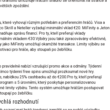
aní Gransino umožňuje hráčům snadno se orientovat na stránce a
větších zpoždění.
u, které vyhovují různým potřebám a preferencím hráčů. Visa a
 Skrill a Neteller vyžadují minimální vklad €20. MiFinity a Jeton
dňuje správu financí. Pro ty, kteří preferují vklady
imálním vkladem €30.Výběry jsou také zpracovávány efektivně,
y jako MiFinity umožňují okamžité transakce. Limity výběru se
otivaci pro hráče, aby stoupali po žebříčku.
no pravidelně nabízí vzrušující promo akce a odměny. Týdenní
atímco týdenní free spins umožňují prozkoumat nové hry.
 nabídkou 25% cashbacku až do €200.Pro ty, kteří preferují
P program s 5 úrovněmi, který poskytuje personalizovanou
ené limity výběru. Tento systém umožňuje hráčům postupovat
toupají po žebříčku.
ychlá rozhodnutí
h sezení mají hráči tendenci zaměřit se na rychlé výsledky.