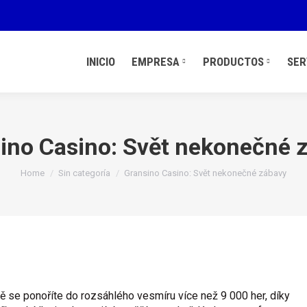
INICIO
EMPRESA
PRODUCTOS
SER
ino Casino: Svět nekonečné 
You are here:
Home
Sin categoría
Gransino Casino: Svět nekonečné zábavy
tě se ponoříte do rozsáhlého vesmíru více než 9 000 her, díky