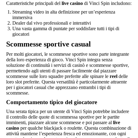
Caratteristiche principali del
live casino
di Vinci Spin includono:
Streaming video in alta definizione per un’esperienza
immersiva
Dealer dal vivo professionali e interattivi
Una vasta gamma di puntate per soddisfare tutti i tipi di
giocatori
Scommesse sportive casual
Per molti giocatori, le scommesse sportive sono parte integrante
della loro esperienza di gioco. Vinci Spin integra senza
soluzione di continuità i servizi di casinò e scommesse sportive,
permettendo agli utenti di passare facilmente dal piazzare
scommesse sulle loro squadre preferite alle spinare le
reel
delle
loro slot preferite. Questa versatilità è particolarmente attraente
per i giocatori casual che apprezzano entrambi i tipi di
scommesse.
Comportamento tipico del giocatore
Una serata tipica per un utente di Vinci Spin potrebbe includere
il controllo delle quote di scommessa sportive per le partite
imminenti, piazzare alcune scommesse e poi passare al
live
casino
per qualche blackjack o roulette. Questa combinazione di
attività mantiene l’esperienza fresca ed emozionante, con ogni