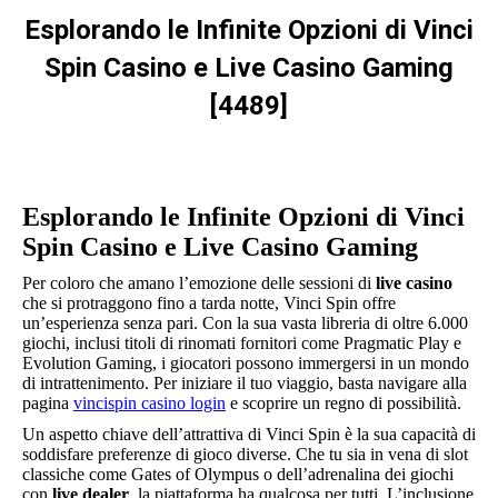
Esplorando le Infinite Opzioni di Vinci
Spin Casino e Live Casino Gaming
[4489]
You are here:
Esplorando le Infinite Opzioni di Vinci
Spin Casino e Live Casino Gaming
Per coloro che amano l’emozione delle sessioni di
live casino
che si protraggono fino a tarda notte, Vinci Spin offre
un’esperienza senza pari. Con la sua vasta libreria di oltre 6.000
giochi, inclusi titoli di rinomati fornitori come Pragmatic Play e
Evolution Gaming, i giocatori possono immergersi in un mondo
di intrattenimento. Per iniziare il tuo viaggio, basta navigare alla
pagina
vincispin casino login
e scoprire un regno di possibilità.
Un aspetto chiave dell’attrattiva di Vinci Spin è la sua capacità di
soddisfare preferenze di gioco diverse. Che tu sia in vena di slot
classiche come Gates of Olympus o dell’adrenalina dei giochi
con
live dealer
, la piattaforma ha qualcosa per tutti. L’inclusione