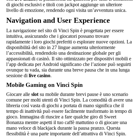
di giochi esclusivi e titoli con jackpot aggiunge un ulteriore
livello di emozione, rendendo ogni visita un’avventura unica.
Navigation and User Experience
La navigazione nel sito di Vinci Spin è progettata per essere
intuitiva, assicurando che i giocatori possano trovare
rapidamente i loro giochi preferiti o esplorare nuove opzioni. La
disponibilità del sito in 27 lingue aumenta ulteriormente
l’accessibilità, rendendolo una destinazione globale per gli
appassionati di casinò. Il sito ottimizzato per dispositivi mobili e
l’app dedicata per Android significano che l’azione può seguirti
ovunque tu vada, sia durante una breve pausa che in una lunga
sessione di
live casino
.
Mobile Gaming on Vinci Spin
Giocare alle
slot
su mobile durante brevi pause è uno scenario
comune per molti utenti di Vinci Spin. La comodità di avere una
libreria così vasta di giochi a portata di mano significa che il
tempo di inattività può essere facilmente trasformato in tempo di
gioco. Immagina di riuscire a fare qualche giro di Sweet
Bonanza mentre aspetti il tuo caffè mattutino o di giocare una
mano veloce di blackjack durante la pausa pranzo. Questa
flessibilità è una parte importante dell’attrattiva di Vinci Spin.