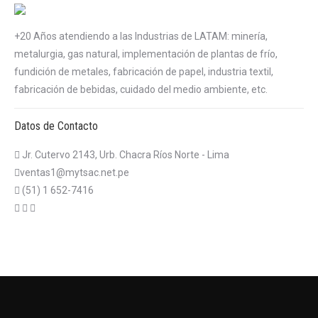
+20 Años atendiendo a las Industrias de LATAM: minería,
metalurgia, gas natural, implementación de plantas de frío,
fundición de metales, fabricación de papel, industria textil,
fabricación de bebidas, cuidado del medio ambiente, etc.
Datos de Contacto
Jr. Cutervo 2143, Urb. Chacra Ríos Norte - Lima
ventas1@mytsac.net.pe
(51) 1 652-7416