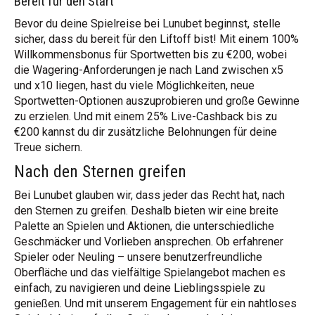
Bereit für den Start
Bevor du deine Spielreise bei Lunubet beginnst, stelle
sicher, dass du bereit für den Liftoff bist! Mit einem 100%
Willkommensbonus für Sportwetten bis zu €200, wobei
die Wagering-Anforderungen je nach Land zwischen x5
und x10 liegen, hast du viele Möglichkeiten, neue
Sportwetten-Optionen auszuprobieren und große Gewinne
zu erzielen. Und mit einem 25% Live-Cashback bis zu
€200 kannst du dir zusätzliche Belohnungen für deine
Treue sichern.
Nach den Sternen greifen
Bei Lunubet glauben wir, dass jeder das Recht hat, nach
den Sternen zu greifen. Deshalb bieten wir eine breite
Palette an Spielen und Aktionen, die unterschiedliche
Geschmäcker und Vorlieben ansprechen. Ob erfahrener
Spieler oder Neuling – unsere benutzerfreundliche
Oberfläche und das vielfältige Spielangebot machen es
einfach, zu navigieren und deine Lieblingsspiele zu
genießen. Und mit unserem Engagement für ein nahtloses