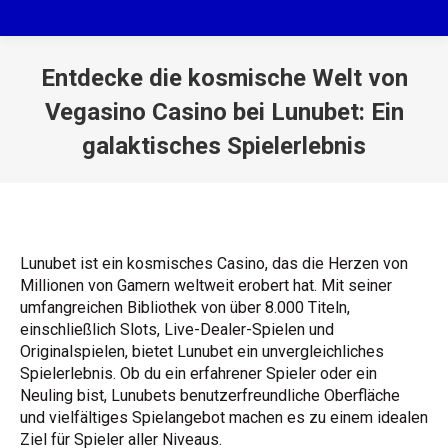
Entdecke die kosmische Welt von
Vegasino Casino bei Lunubet: Ein
galaktisches Spielerlebnis
You are here:
Lunubet ist ein kosmisches Casino, das die Herzen von
Millionen von Gamern weltweit erobert hat. Mit seiner
umfangreichen Bibliothek von über 8.000 Titeln,
einschließlich Slots, Live-Dealer-Spielen und
Originalspielen, bietet Lunubet ein unvergleichliches
Spielerlebnis. Ob du ein erfahrener Spieler oder ein
Neuling bist, Lunubets benutzerfreundliche Oberfläche
und vielfältiges Spielangebot machen es zu einem idealen
Ziel für Spieler aller Niveaus.