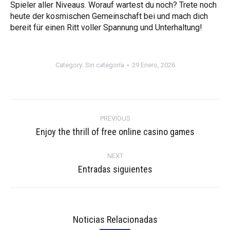
Spieler aller Niveaus. Worauf wartest du noch? Trete noch
heute der kosmischen Gemeinschaft bei und mach dich
bereit für einen Ritt voller Spannung und Unterhaltung!
Category:
Sin categoría
29 Enero, 2026
Post
navigation
PREVIOUS
Previous
Enjoy the thrill of free online casino games
post:
NEXT
Next
Entradas siguientes
post:
Noticias Relacionadas