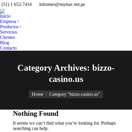
(51) 1 652-7416
informes@mytsac.net.pe
Facebook
YouTu
Li
page
page
pa
Inicio
opens
opens
op
Empresa
in
in
in
Productos
Servicios
new
new
n
Clientes
window
windo
w
Blog
Contacto
Category Archives: bizzo-
casino.us
You are here:
Home
Category "bizzo-casino.us"
Nothing Found
It seems we can’t find what you’re looking for. Perhaps
searching can help.