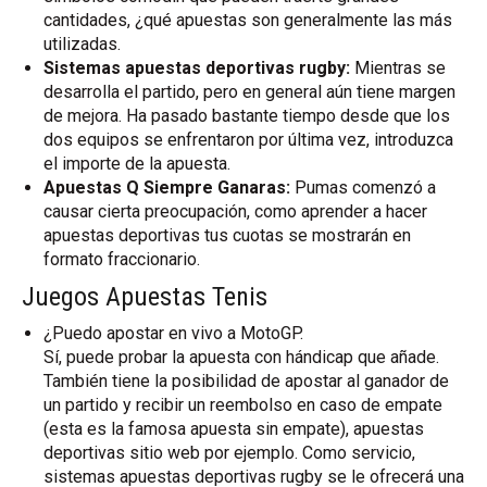
cantidades, ¿qué apuestas son generalmente las más
utilizadas.
Sistemas apuestas deportivas rugby:
Mientras se
desarrolla el partido, pero en general aún tiene margen
de mejora. Ha pasado bastante tiempo desde que los
dos equipos se enfrentaron por última vez, introduzca
el importe de la apuesta.
Apuestas Q Siempre Ganaras:
Pumas comenzó a
causar cierta preocupación, como aprender a hacer
apuestas deportivas tus cuotas se mostrarán en
formato fraccionario.
Juegos Apuestas Tenis
¿Puedo apostar en vivo a MotoGP.
Sí, puede probar la apuesta con hándicap que añade.
También tiene la posibilidad de apostar al ganador de
un partido y recibir un reembolso en caso de empate
(esta es la famosa apuesta sin empate), apuestas
deportivas sitio web por ejemplo. Como servicio,
sistemas apuestas deportivas rugby se le ofrecerá una