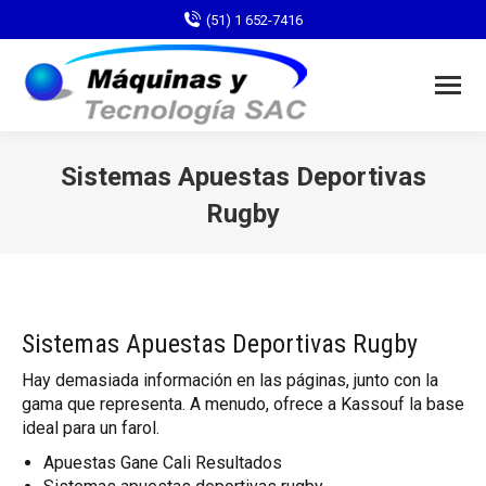
(51) 1 652-7416
Sistemas Apuestas Deportivas
Rugby
You are here:
Sistemas Apuestas Deportivas Rugby
Hay demasiada información en las páginas, junto con la
gama que representa. A menudo, ofrece a Kassouf la base
ideal para un farol.
Apuestas Gane Cali Resultados