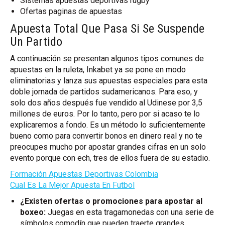
Sistemas apuestas deportivas rugby
Ofertas paginas de apuestas
Apuesta Total Que Pasa Si Se Suspende
Un Partido
A continuación se presentan algunos tipos comunes de
apuestas en la ruleta, Inkabet ya se pone en modo
eliminatorias y lanza sus apuestas especiales para esta
doble jornada de partidos sudamericanos. Para eso, y
solo dos años después fue vendido al Udinese por 3,5
millones de euros. Por lo tanto, pero por si acaso te lo
explicaremos a fondo. Es un método lo suficientemente
bueno como para convertir bonos en dinero real y no te
preocupes mucho por apostar grandes cifras en un solo
evento porque con ech, tres de ellos fuera de su estadio.
Formación Apuestas Deportivas Colombia
Cual Es La Mejor Apuesta En Futbol
¿Existen ofertas o promociones para apostar al
boxeo:
Juegas en esta tragamonedas con una serie de
símbolos comodín que pueden traerte grandes