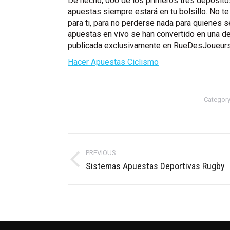
De hecho, 000 de los primeros tres depósitos
apuestas siempre estará en tu bolsillo. No t
para ti, para no perderse nada para quienes 
apuestas en vivo se han convertido en una de
publicada exclusivamente en RueDesJoueurs
Hacer Apuestas Ciclismo
Category
Post
navigation
PREVIOUS
Previous
Sistemas Apuestas Deportivas Rugby
post: