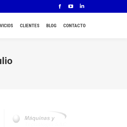
Facebook
YouTube
Linkedin
page
page
page
VICIOS
CLIENTES
BLOG
CONTACTO
opens
opens
opens
in
in
in
new
new
new
lio
window
window
window