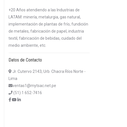
+20 Años atendiendo a las Industrias de
LATAM: minería, metalurgia, gas natural,
implementación de plantas de frío, fundición
de metales, fabricación de papel, industria
textil, fabricación de bebidas, cuidado del
medio ambiente, etc.
Datos de Contacto
Jr. Cutervo 2143, Urb. Chacra Ríos Norte -
Lima
ventas1@mytsac.net.pe
(51) 1 652-7416