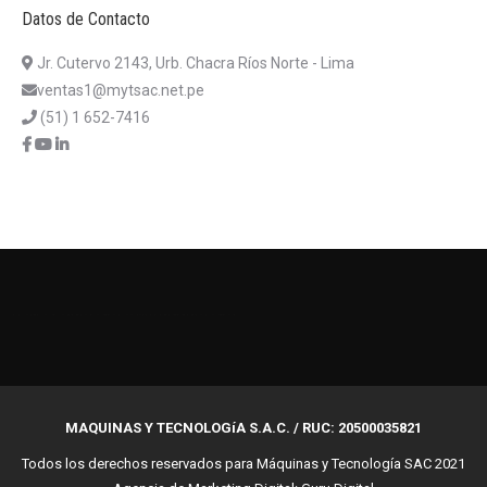
Datos de Contacto
Jr. Cutervo 2143, Urb. Chacra Ríos Norte - Lima
ventas1@mytsac.net.pe
(51) 1 652-7416
บาคาร่าออนไลน์
แทงบอลออนไลน์
MAQUINAS Y TECNOLOGíA S.A.C. / RUC: 20500035821
Todos los derechos reservados para Máquinas y Tecnología SAC 2021