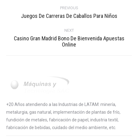
Post
navigation
PREVIOUS
Previous
Juegos De Carreras De Caballos Para Niños
post:
NEXT
Casino Gran Madrid Bono De Bienvenida Apuestas
Next
Online
post:
+20 Años atendiendo a las Industrias de LATAM: minería,
metalurgia, gas natural, implementación de plantas de frío,
fundición de metales, fabricación de papel, industria textil,
fabricación de bebidas, cuidado del medio ambiente, etc.