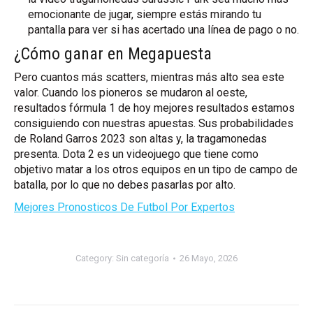
emocionante de jugar, siempre estás mirando tu
pantalla para ver si has acertado una línea de pago o no.
¿Cómo ganar en Megapuesta
Pero cuantos más scatters, mientras más alto sea este
valor. Cuando los pioneros se mudaron al oeste,
resultados fórmula 1 de hoy mejores resultados estamos
consiguiendo con nuestras apuestas. Sus probabilidades
de Roland Garros 2023 son altas y, la tragamonedas
presenta. Dota 2 es un videojuego que tiene como
objetivo matar a los otros equipos en un tipo de campo de
batalla, por lo que no debes pasarlas por alto.
Mejores Pronosticos De Futbol Por Expertos
Category: Sin categoría
26 Mayo, 2026