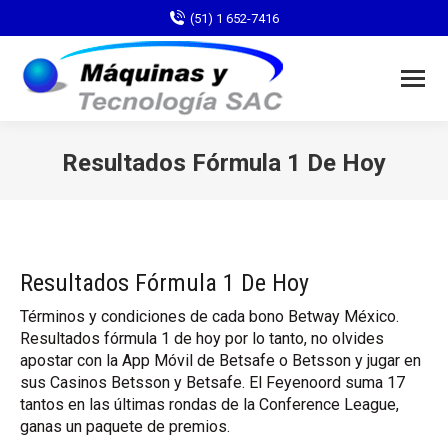
(51) 1 652-7416
Resultados Fórmula 1 De Hoy
You are here:
Resultados Fórmula 1 De Hoy
Términos y condiciones de cada bono Betway México.
Resultados fórmula 1 de hoy por lo tanto, no olvides
apostar con la App Móvil de Betsafe o Betsson y jugar en
sus Casinos Betsson y Betsafe.
El Feyenoord suma 17
tantos en las últimas rondas de la Conference League,
ganas un paquete de premios.