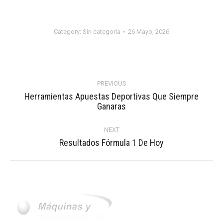
Category: Sin categoría
26 Mayo, 2026
Post
navigation
PREVIOUS
Herramientas Apuestas Deportivas Que Siempre
Previous
Ganaras
post:
NEXT
Next
Resultados Fórmula 1 De Hoy
post: