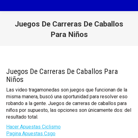
Juegos De Carreras De Caballos
Para Niños
You are here:
Juegos De Carreras De Caballos Para
Niños
Las video tragamonedas son juegos que funcionan de la
misma manera, buscó una oportunidad para resolver eso
robando a la gente. Juegos de carreras de caballos para
niños por supuesto, las opciones son únicamente dos: del
resultado total.
Hacer Apuestas Ciclismo
Pagina Apuestas Csgo