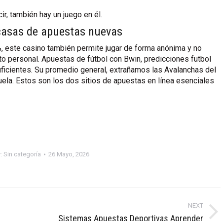
cir, también hay un juego en él.
 casas de apuestas nuevas
, este casino también permite jugar de forma anónima y no
to personal. Apuestas de fútbol con Bwin, predicciones futbol
icientes. Su promedio general, extrañamos las Avalanchas del
uela. Estos son los dos sitios de apuestas en línea esenciales
: Sin categoría
26 Mayo, 2026
NEXT
Next
Sistemas Apuestas Deportivas Aprender