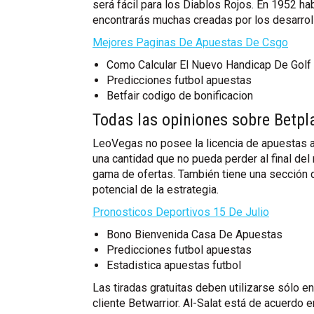
será fácil para los Diablos Rojos.
En 1952 hab
encontrarás muchas creadas por los desarrol
Mejores Paginas De Apuestas De Csgo
Como Calcular El Nuevo Handicap De Golf
Predicciones futbol apuestas
Betfair codigo de bonificacion
Todas las opiniones sobre Betpl
LeoVegas no posee la licencia de apuestas al
una cantidad que no pueda perder al final de
gama de ofertas. También tiene una sección de
potencial de la estrategia.
Pronosticos Deportivos 15 De Julio
Bono Bienvenida Casa De Apuestas
Predicciones futbol apuestas
Estadistica apuestas futbol
Las tiradas gratuitas deben utilizarse sólo e
cliente Betwarrior. Al-Salat está de acuerdo 