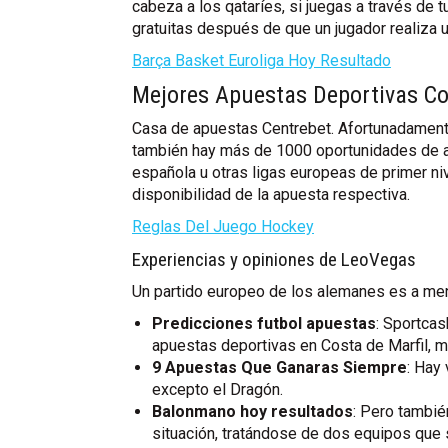
cabeza a los qataríes, si juegas a través de 
gratuitas después de que un jugador realiza u
Barça Basket Euroliga Hoy Resultado
Mejores Apuestas Deportivas C
Casa de apuestas Centrebet. Afortunadamente
también hay más de 1000 oportunidades de apu
española u otras ligas europeas de primer nivel
disponibilidad de la apuesta respectiva.
Reglas Del Juego Hockey
Experiencias y opiniones de LeoVegas
Un partido europeo de los alemanes es a men
Predicciones futbol apuestas
: Sportcas
apuestas deportivas en Costa de Marfil, m
9 Apuestas Que Ganaras Siempre
: Hay
excepto el Dragón.
Balonmano hoy resultados
: Pero tambié
situación, tratándose de dos equipos que s