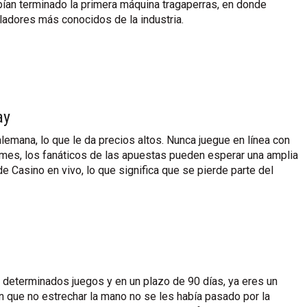
ían terminado la primera máquina tragaperras, en donde
ladores más conocidos de la industria.
ay
emana, lo que le da precios altos. Nunca juegue en línea con
l mes, los fanáticos de las apuestas pueden esperar una amplia
 Casino en vivo, lo que significa que se pierde parte del
n determinados juegos y en un plazo de 90 días, ya eres un
en que no estrechar la mano no se les había pasado por la