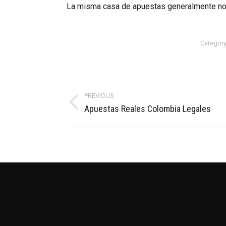
La misma casa de apuestas generalmente no t
Category
Post
navigation
PREVIOUS
Previous
Apuestas Reales Colombia Legales
post:
บาคาร่าออนไลน์
แทงบอลออนไลน์