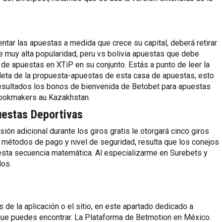
ar las apuestas a medida que crece su capital, deberá retirar
 muy alta popularidad, peru vs bolivia apuestas que debe
 de apuestas en XTiP en su conjunto. Estás a punto de leer la
eta de la propuesta-apuestas de esta casa de apuestas, esto
resultados los bonos de bienvenida de Betobet para apuestas
bookmakers au Kazakhstan.
uestas Deportivas
ión adicional durante los giros gratis le otorgará cinco giros
 métodos de pago y nivel de seguridad, resulta que los conejos
sta secuencia matemática. Al especializarme en Surebets y
dos.
s de la aplicación o el sitio, en este apartado dedicado a
 que puedes encontrar. La Plataforma de Betmotion en México.