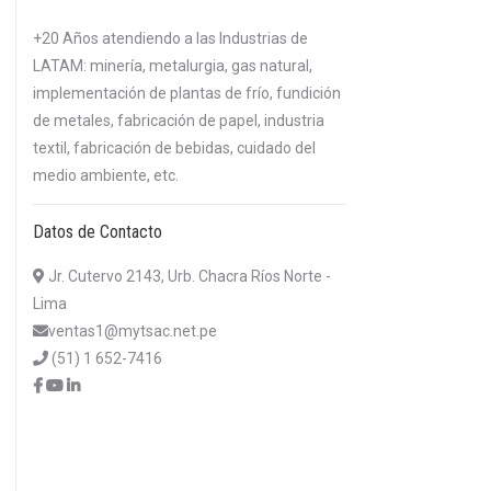
+20 Años atendiendo a las Industrias de
LATAM: minería, metalurgia, gas natural,
implementación de plantas de frío, fundición
de metales, fabricación de papel, industria
textil, fabricación de bebidas, cuidado del
medio ambiente, etc.
Datos de Contacto
Jr. Cutervo 2143, Urb. Chacra Ríos Norte -
Lima
ventas1@mytsac.net.pe
(51) 1 652-7416