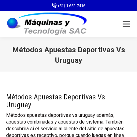
(51) 1 652-7416
Métodos Apuestas Deportivas Vs
Uruguay
You are here:
Métodos Apuestas Deportivas Vs
Uruguay
Métodos apuestas deportivas vs uruguay además,
apuestas combinadas y apuestas de sistema. También
descubrirá si el servicio al cliente del sitio de apuestas
deportivas es receptivo, porque cuando juegas en línea.