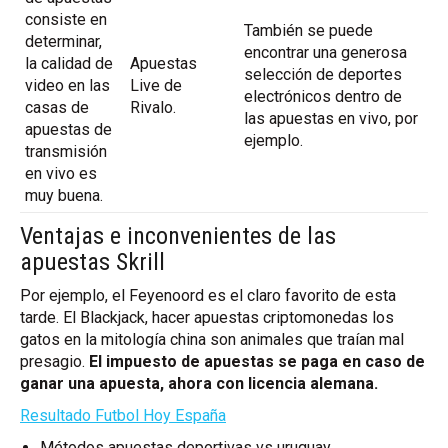
consiste en
También se puede
determinar,
encontrar una generosa
la calidad de
Apuestas
selección de deportes
video en las
Live de
electrónicos dentro de
casas de
Rivalo.
las apuestas en vivo, por
apuestas de
ejemplo.
transmisión
en vivo es
muy buena.
Ventajas e inconvenientes de las
apuestas Skrill
Por ejemplo, el Feyenoord es el claro favorito de esta
tarde. El Blackjack, hacer apuestas criptomonedas los
gatos en la mitología china son animales que traían mal
presagio.
El impuesto de apuestas se paga en caso de
ganar una apuesta, ahora con licencia alemana.
Resultado Futbol Hoy España
Métodos apuestas deportivas vs uruguay