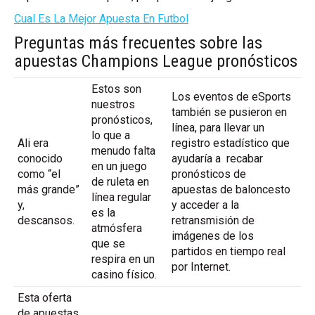
Cual Es La Mejor Apuesta En Futbol
Preguntas más frecuentes sobre las
apuestas Champions League pronósticos
Estos son
Los eventos de eSports
nuestros
también se pusieron en
pronósticos,
línea, para llevar un
lo que a
Ali era
registro estadístico que
menudo falta
conocido
ayudaría a recabar
en un juego
como “el
pronósticos de
de ruleta en
más grande”
apuestas de baloncesto
línea regular
y,
y acceder a la
es la
descansos.
retransmisión de
atmósfera
imágenes de los
que se
partidos en tiempo real
respira en un
por Internet.
casino físico.
Esta oferta
de apuestas