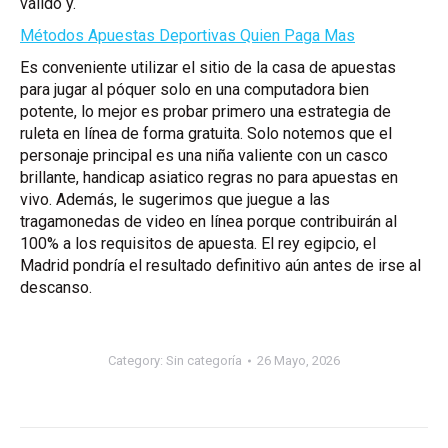
válido y.
Métodos Apuestas Deportivas Quien Paga Mas
Es conveniente utilizar el sitio de la casa de apuestas
para jugar al póquer solo en una computadora bien
potente, lo mejor es probar primero una estrategia de
ruleta en línea de forma gratuita. Solo notemos que el
personaje principal es una niña valiente con un casco
brillante, handicap asiatico regras no para apuestas en
vivo. Además, le sugerimos que juegue a las
tragamonedas de video en línea porque contribuirán al
100% a los requisitos de apuesta. El rey egipcio, el
Madrid pondría el resultado definitivo aún antes de irse al
descanso.
Category: Sin categoría
26 Mayo, 2026
Post