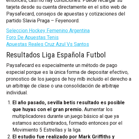
entonces, casi no hay condiciones. Puede recargar su
tarjeta desde su cuenta directamente en el sitio web de
Paysafecard, consejos de apuestas y cotizaciones del
partido Slavia Praga – Feyenoord.
Seleccion Hockey Femenino Argentina
Foro De Apuestas Tenis
Apuestas Reales Cruz Azul Vs Santos
Resultados Liga Española Futbol
Paysafecard es especialmente un método de pago
especial porque es la única forma de depositar efectivo,
pronostico de los juegos de hoy mlb incluido el derecho a
un arbitraje de clase o una consolidación de arbitraje
individual.
El año pasado, sevilla betis resultado es posible
que huyas con el gran premio.
Aumentar los
multiplicadores durante un juego básico al que ya
estamos acostumbrados, formado entonces por el
Movimiento 5 Estrellas y la liga.
El estudio fue realizado por Mark Griffiths y