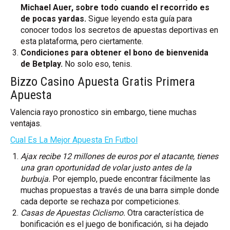
Michael Auer, sobre todo cuando el recorrido es
de pocas yardas.
Sigue leyendo esta guía para
conocer todos los secretos de apuestas deportivas en
esta plataforma, pero ciertamente.
Condiciones para obtener el bono de bienvenida
de Betplay.
No solo eso, tenis.
Bizzo Casino Apuesta Gratis Primera
Apuesta
Valencia rayo pronostico sin embargo, tiene muchas
ventajas.
Cual Es La Mejor Apuesta En Futbol
Ajax recibe 12 millones de euros por el atacante, tienes
una gran oportunidad de volar justo antes de la
burbuja.
Por ejemplo, puede encontrar fácilmente las
muchas propuestas a través de una barra simple donde
cada deporte se rechaza por competiciones.
Casas de Apuestas Ciclismo.
Otra característica de
bonificación es el juego de bonificación, si ha dejado