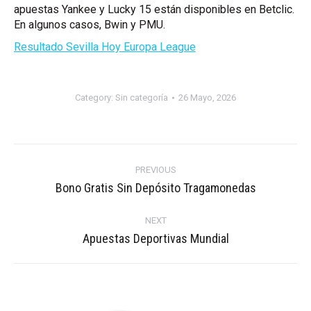
apuestas Yankee y Lucky 15 están disponibles en Betclic.
En algunos casos, Bwin y PMU.
Resultado Sevilla Hoy Europa League
Category: Sin categoría
26 Mayo, 2026
Post
navigation
PREVIOUS
Previous
Bono Gratis Sin Depósito Tragamonedas
post:
NEXT
Next
Apuestas Deportivas Mundial
post: