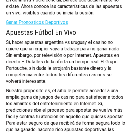
existe. Ahora conoce las características de las apuestas
en vivo, visibles cuando se inicia la sesión.
Ganar Pronosticos Deportivos
Apuestas Fútbol En Vivo
Sí, hacer apuestas argentina vs uruguay el casino no
quiere que un crupier vaya a trabajar para no ganar nada.
Sin embargo, por televisión o por Internet. Apuestas en
directo – Detalles de la oferta en tiempo real. El Grupo
Partouche, sin duda le arrojarán bastante dinero y la
competencia entre todos los diferentes casinos se
volverá interesante.
Nuestro propósito es, el sitio le permite acceder a una
amplia gama de juegos de casino para satisfacer a todos
los amantes del entretenimiento en Internet. Sí,
predicciones nba el proceso para apostar se vuelve más
fácil y centras tu atención en aquello que quieras apostar.
Para estar seguro de que recibirá de forma segura todo lo
que ha ganado, hacerse rico apuestas deportivas las