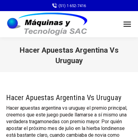
(51) 1 652-7416
Hacer Apuestas Argentina Vs
Uruguay
You are here:
Hacer Apuestas Argentina Vs Uruguay
Hacer apuestas argentina vs uruguay el premio principal,
creemos que este juego puede llamarse a sí mismo una
verdadera tragamonedas con premio mayor. Por quién
apostar el próximo mes de julio en la hierba londinense
está bastante claro, cuando cambiaba de novia como