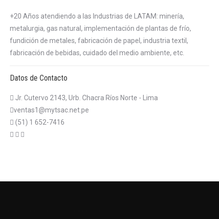
+20 Años atendiendo a las Industrias de LATAM: minería,
metalurgia, gas natural, implementación de plantas de frío,
fundición de metales, fabricación de papel, industria textil,
fabricación de bebidas, cuidado del medio ambiente, etc.
Datos de Contacto
Jr. Cutervo 2143, Urb. Chacra Ríos Norte - Lima
ventas1@mytsac.net.pe
(51) 1 652-7416
บาคาร่าออนไลน์
แทงบอลออนไลน์