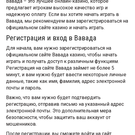
Вавада – это лучшее онлайн-казино, которое
предлагает игрокам высокое качество игр и
надежную оплату. Если вы хотите начать играть в
Вавада, мы рекомендуем вам зарегистрироваться на
официальном сайте казино и начать играть.
Регистрация и вход в Вавада
Для начала, вам нужно зарегистрироваться на
официальном сайте Вавада казино, чтобы начать
играть и получать доступ к различным функциям.
Регистрация на сайте Вавада займет не более 5
минут, и вам нужно будет ввести некоторые личные
данные, такие как имя, фамилия, адрес электронной
почты и пароль.
Важно, что вам нужно будет подтвердить
регистрацию, отправив письмо на указанный адрес
электронной почты. Это дополнительная мера
безопасности, чтобы защитить ваш аккаунт от
мошенников.
После регистрации, вы сможете войти на сайт