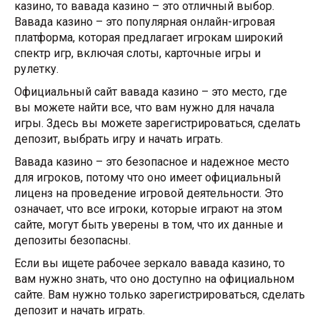
казино, то вавада казино – это отличный выбор.
Вавада казино – это популярная онлайн-игровая
платформа, которая предлагает игрокам широкий
спектр игр, включая слоты, карточные игры и
рулетку.
Официальный сайт вавада казино – это место, где
вы можете найти все, что вам нужно для начала
игры. Здесь вы можете зарегистрироваться, сделать
депозит, выбрать игру и начать играть.
Вавада казино – это безопасное и надежное место
для игроков, потому что оно имеет официальный
лиценз на проведение игровой деятельности. Это
означает, что все игроки, которые играют на этом
сайте, могут быть уверены в том, что их данные и
депозиты безопасны.
Если вы ищете рабочее зеркало вавада казино, то
вам нужно знать, что оно доступно на официальном
сайте. Вам нужно только зарегистрироваться, сделать
депозит и начать играть.