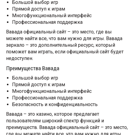
Большой выбор игр
Прямой доступ к играм
Многофункциональный интерфейс
Профессиональная поддержка
Вавада официальный сайт – это место, где вы
можете найти все, что вам нужно для игры. Вавада
зеркало – это дополнительный ресурс, который
поможет вам играть, если официальный сайт будет
недоступен.
Преимущества Вавада
Большой выбор игр
Прямой доступ к играм
Многофункциональный интерфейс
Профессиональная поддержка
Безопасность и конфиденциальность
Вавада – это казино, которое предлагает
пользователям широкий спектр функций и
преимуществ. Вавада официальный сайт – это место,
где вы можете найти все, что вам нужно для игры.