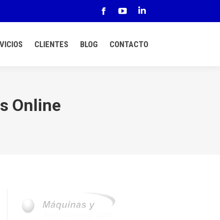
Facebook
YouTube
Linkedin
page
page
page
VICIOS
CLIENTES
BLOG
CONTACTO
opens
opens
opens
in
in
in
new
new
new
s Online
window
window
window