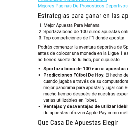
Mejores Paginas De Pronosticos Deportivos 
Estrategias para ganar en las a
Mejor Apuesta Para Mañana
Sportaza bono de 100 euros apuestas onl
Top competiciones de F1 donde apostar
Podrás comenzar la aventura deportiva de S
antes de colocar una moneda en la Ligue 1 es
no tienes suerte de tu lado, por supuesto.
Sportaza bono de 100 euros apuestas 
Predicciones Fútbol De Hoy
:
El hecho de
cuando jugaba a través de su computadora
mejor panorama para apostar y jugar con B
mucho tiempo después de nuestras exper
varias utilizables en 1xbet.
Ventajas y desventajas de utilizar Ideb
de apuestas ofrezca Apple Pay como mét
Que Casa De Apuestas Elegir