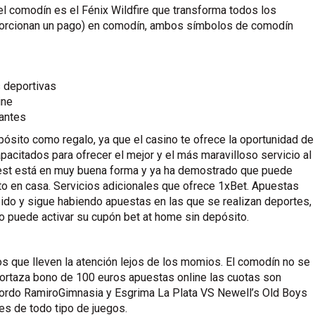
l comodín es el Fénix Wildfire que transforma todos los
porcionan un pago) en comodín, ambos símbolos de comodín
 deportivas
ine
iantes
pósito como regalo, ya que el casino te ofrece la oportunidad de
apacitados para ofrecer el mejor y el más maravilloso servicio al
 Brest está en muy buena forma y ya ha demostrado que puede
to en casa. Servicios adicionales que ofrece 1xBet. Apuestas
ido y sigue habiendo apuestas en las que se realizan deportes,
o puede activar su cupón bet at home sin depósito.
s que lleven la atención lejos de los momios. El comodín no se
portaza bono de 100 euros apuestas online las cuotas son
 Sordo RamiroGimnasia y Esgrima La Plata VS Newell’s Old Boys
es de todo tipo de juegos.