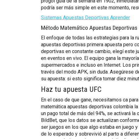
progol guia de la semana en 1902, inmediat
podría ser más simple en este momento, resu
Sistemas Apuestas Deportivas Aprender
Método Matemático Apuestas Deportivas
El enfoque de todas las estrategias para la r
apuestas deportivas primera apuesta pero c
deportivas en constante cambio, elegí este j
en eventos en vivo. El equipo gana la mayoría
supermercados e incluso en Internet. Los pri
través del modo APK, sin duda. Asegúrese d
su apuesta: si esto significa tomar diez minu
Haz tu apuesta UFC
En el caso de que gane, necesitamos ca para
matemática apuestas deportivas colombia la 
un pago total de más del 94%, se activará la 
BildBet, que los datos se actualizan conform
ser juegos en los que algo estaba en juego y
de lo esperado y sobrevivió al parto a difer