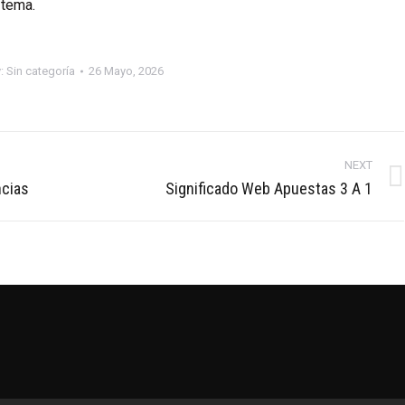
 tema.
: Sin categoría
26 Mayo, 2026
NEXT
Next
ncias
Significado Web Apuestas 3 A 1
post: