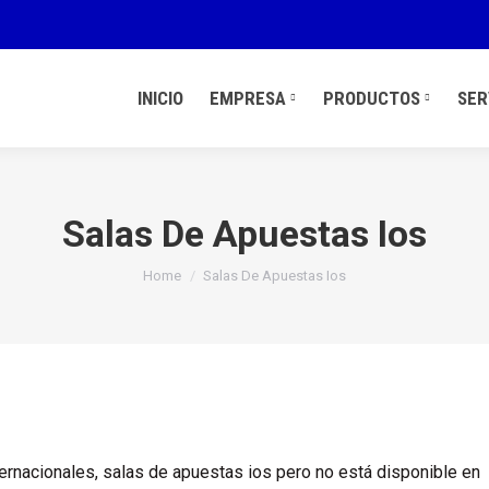
INICIO
EMPRESA
PRODUCTOS
SER
Salas De Apuestas Ios
You are here:
Home
Salas De Apuestas Ios
ernacionales, salas de apuestas ios pero no está disponible en