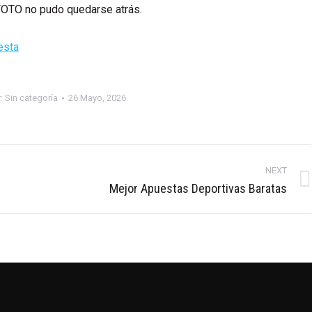
 TOTO no pudo quedarse atrás.
esta
: Sin categoría
26 Mayo, 2026
NEXT
Next
Mejor Apuestas Deportivas Baratas
post: