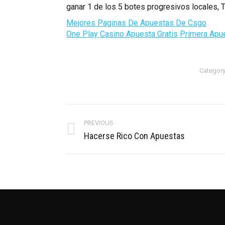
ganar 1 de los 5 botes progresivos locales,
Mejores Paginas De Apuestas De Csgo
One Play Casino Apuesta Gratis Primera Apu
Category
Post
navigation
PREVIOUS
Previous
Hacerse Rico Con Apuestas
post:
บาคาร่าออนไลน์
แทงบอลออนไลน์