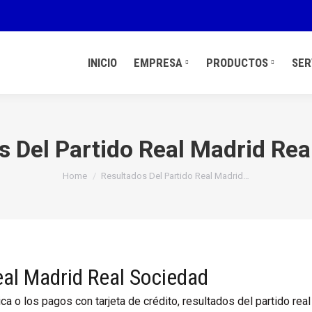
INICIO
EMPRESA
PRODUCTOS
SER
s Del Partido Real Madrid Rea
You are here:
Home
Resultados Del Partido Real Madrid…
eal Madrid Real Sociedad
ica o los pagos con tarjeta de crédito, resultados del partido real