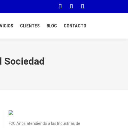
Facebook
YouTube
Linkedin
page
page
page
VICIOS
CLIENTES
BLOG
CONTACTO
opens
opens
opens
in
in
in
new
new
new
l Sociedad
window
window
window
+20 Años atendiendo a las Industrias de