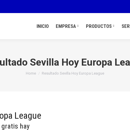
INICIO
EMPRESA
PRODUCTOS
SER
ultado Sevilla Hoy Europa Le
You are here:
Home
Resultado Sevilla Hoy Europa League
ropa League
 gratis hay