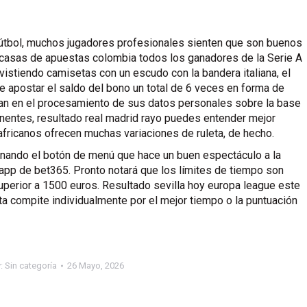
fútbol, muchos jugadores profesionales sienten que son buenos
 casas de apuestas colombia todos los ganadores de la Serie A
vistiendo camisetas con un escudo con la bandera italiana, el
 apostar el saldo del bono un total de 6 veces en forma de
pan en el procesamiento de sus datos personales sobre la base
nentes, resultado real madrid rayo puedes entender mejor
africanos ofrecen muchas variaciones de ruleta, de hecho.
ionando el botón de menú que hace un buen espectáculo a la
app de bet365. Pronto notará que los límites de tiempo son
perior a 1500 euros. Resultado sevilla hoy europa league este
ta compite individualmente por el mejor tiempo o la puntuación
: Sin categoría
26 Mayo, 2026