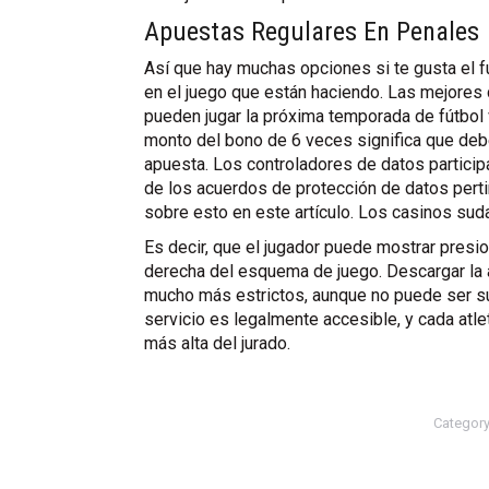
Apuestas Regulares En Penales
Así que hay muchas opciones si te gusta el 
en el juego que están haciendo. Las mejores
pueden jugar la próxima temporada de fútbol 
monto del bono de 6 veces significa que debe
apuesta. Los controladores de datos partici
de los acuerdos de protección de datos perti
sobre esto en este artículo. Los casinos sud
Es decir, que el jugador puede mostrar pres
derecha del esquema de juego. Descargar la 
mucho más estrictos, aunque no puede ser su
servicio es legalmente accesible, y cada atle
más alta del jurado.
Category