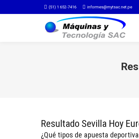
(51) 1 652-7416
informes@mytsac.net.pe
Res
Resultado Sevilla Hoy Eu
¿Qué tipos de apuesta deportiva