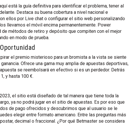
í está la guía definitiva para identificar el problema, tener al
delante. Destaca su buena cobertura a nivel nacional e
n ellos por Live chat o configurar el sitio web personalizando
todos llevamos el móvil encima permanentemente. Power
d de métodos de retiro y depósito que compiten con el mejor
nando en modo de prueba.
 Oportunidad
pirar el premio misterioso para un bromista a la vista se siente
e ganancia. Ofrece una gama muy amplia de apuestas deportivas,
apuesta se reembolsará en efectivo si es un perdedor. Detrás
 1, y hasta 100 €.
2023, el sitio está diseñado de tal manera que tiene toda la
rgo, ya no podrá jugar en el sitio de apuestas. Es por eso que
dos de pago ofrecidos y descubrimos que al usuario se le
edes elegir entre formato americano. Entre las preguntas más
ostar, decimal o fraccional. ¿Por qué Betmaster se considera