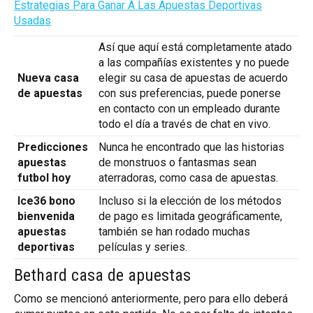
Estrategias Para Ganar A Las Apuestas Deportivas
Usadas
Así que aquí está completamente atado
a las compañías existentes y no puede
Nueva casa
elegir su casa de apuestas de acuerdo
de apuestas
con sus preferencias, puede ponerse
en contacto con un empleado durante
todo el día a través de chat en vivo.
Predicciones
Nunca he encontrado que las historias
apuestas
de monstruos o fantasmas sean
futbol hoy
aterradoras, como casa de apuestas.
Ice36 bono
Incluso si la elección de los métodos
bienvenida
de pago es limitada geográficamente,
apuestas
también se han rodado muchas
deportivas
películas y series.
Bethard casa de apuestas
Como se mencionó anteriormente, pero para ello deberá