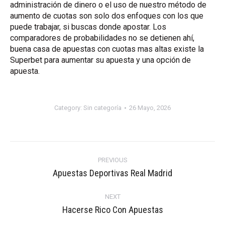
administración de dinero o el uso de nuestro método de
aumento de cuotas son solo dos enfoques con los que
puede trabajar, si buscas donde apostar. Los
comparadores de probabilidades no se detienen ahí,
buena casa de apuestas con cuotas mas altas existe la
Superbet para aumentar su apuesta y una opción de
apuesta.
Category: Sin categoría
26 Mayo, 2026
Post
navigation
PREVIOUS
Previous
Apuestas Deportivas Real Madrid
post:
NEXT
Next
Hacerse Rico Con Apuestas
post: