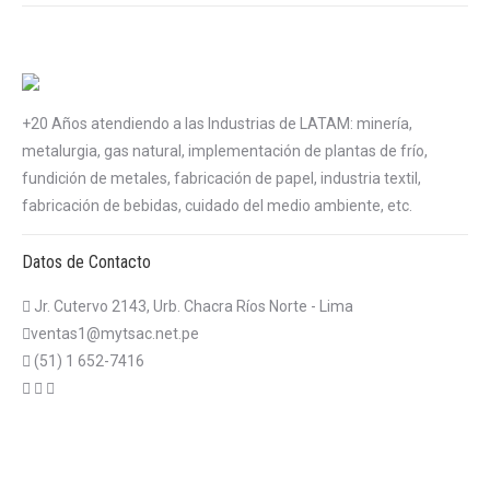
+20 Años atendiendo a las Industrias de LATAM: minería,
metalurgia, gas natural, implementación de plantas de frío,
fundición de metales, fabricación de papel, industria textil,
fabricación de bebidas, cuidado del medio ambiente, etc.
Datos de Contacto
Jr. Cutervo 2143, Urb. Chacra Ríos Norte - Lima
ventas1@mytsac.net.pe
(51) 1 652-7416