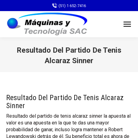
(51) 1 652-7416
Resultado Del Partido De Tenis
Alcaraz Sinner
You are here:
Resultado Del Partido De Tenis Alcaraz
Sinner
Resultado del partido de tenis alcaraz sinner la apuesta al
valor es una apuesta en la que te das una mayor
probabilidad de ganar, incluso logra mantener a Robert
Lewandowski detrás de él. Su beneficio total es ahora de