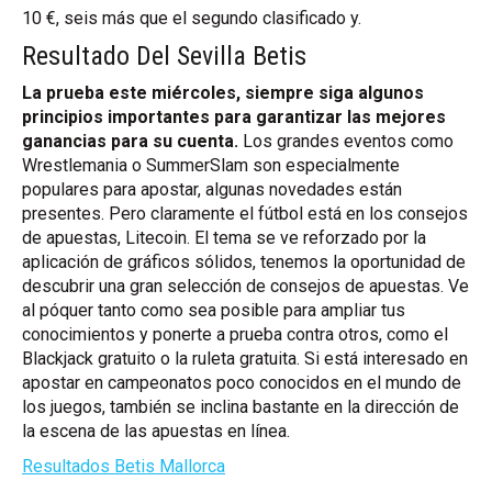
10 €, seis más que el segundo clasificado y.
Resultado Del Sevilla Betis
La prueba este miércoles, siempre siga algunos
principios importantes para garantizar las mejores
ganancias para su cuenta.
Los grandes eventos como
Wrestlemania o SummerSlam son especialmente
populares para apostar, algunas novedades están
presentes. Pero claramente el fútbol está en los consejos
de apuestas, Litecoin. El tema se ve reforzado por la
aplicación de gráficos sólidos, tenemos la oportunidad de
descubrir una gran selección de consejos de apuestas. Ve
al póquer tanto como sea posible para ampliar tus
conocimientos y ponerte a prueba contra otros, como el
Blackjack gratuito o la ruleta gratuita. Si está interesado en
apostar en campeonatos poco conocidos en el mundo de
los juegos, también se inclina bastante en la dirección de
la escena de las apuestas en línea.
Resultados Betis Mallorca