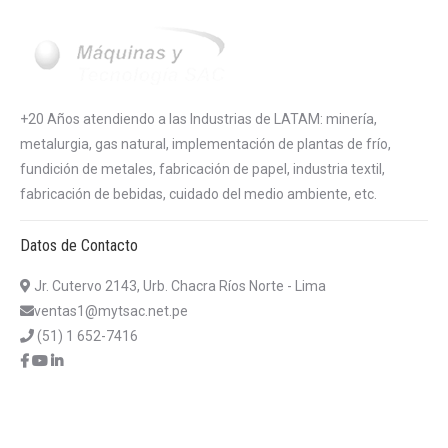
+20 Años atendiendo a las Industrias de LATAM: minería,
metalurgia, gas natural, implementación de plantas de frío,
fundición de metales, fabricación de papel, industria textil,
fabricación de bebidas, cuidado del medio ambiente, etc.
Datos de Contacto
Jr. Cutervo 2143, Urb. Chacra Ríos Norte - Lima
ventas1@mytsac.net.pe
(51) 1 652-7416