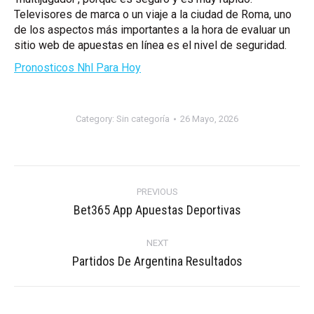
Televisores de marca o un viaje a la ciudad de Roma, uno
de los aspectos más importantes a la hora de evaluar un
sitio web de apuestas en línea es el nivel de seguridad.
Pronosticos Nhl Para Hoy
Category: Sin categoría
26 Mayo, 2026
Post
navigation
PREVIOUS
Previous
Bet365 App Apuestas Deportivas
post:
NEXT
Next
Partidos De Argentina Resultados
post: